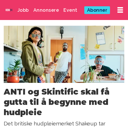
Jobb
Annonsere
Event
Abonner
Emne:
skintific
ANTI og Skintific skal få
gutta til å begynne med
hudpleie
Det britiske hudpleiemerket Shakeup tar