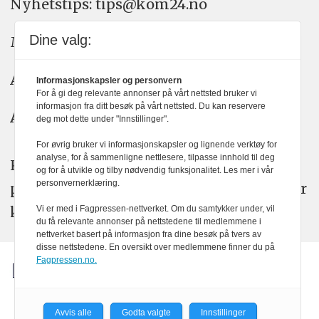
Nyhetstips: tips@kom24.no
Dine valg:
Meninger: meninger@kom24.no
Annonse: annonse@watchmedia.no
Informasjonskapsler og personvern
For å gi deg relevante annonser på vårt nettsted bruker vi
informasjon fra ditt besøk på vårt nettsted. Du kan reservere
Abonnement:
kom24@watchmedia.no
deg mot dette under "Innstillinger".
For øvrig bruker vi informasjonskapsler og lignende verktøy for
analyse, for å sammenligne nettlesere, tilpasse innhold til deg
KOM24 arbeider etter Vær Varsom-
og for å utvikle og tilby nødvendig funksjonalitet. Les mer i vår
personvernerklæring.
plakatens regler for god presseskikk. Her
kan du lese mer om
PFUs
arbeid.
Vi er med i Fagpressen-nettverket. Om du samtykker under, vil
du få relevante annonser på nettstedene til medlemmene i
nettverket basert på informasjon fra dine besøk på tvers av
disse nettstedene. En oversikt over medlemmene finner du på
Fagpressen.no.
Avvis alle
Godta valgte
Innstillinger