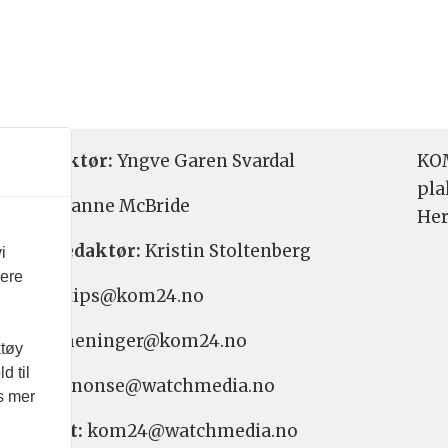
etsredaktør:
Yngve Garen Svardal
KOM
pla
aktør:
Hanne McBride
Her
varlig redaktør:
Kristin Stoltenberg
i
vere
etstips: tips@kom24.no
inger: meninger@kom24.no
ktøy
d til
onse: annonse@watchmedia.no
es mer
nnement:
kom24@watchmedia.no