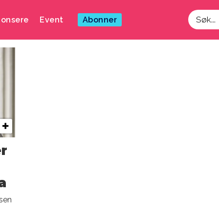
onsere
Event
Abonner
Søk
nda
ær
a
lsen