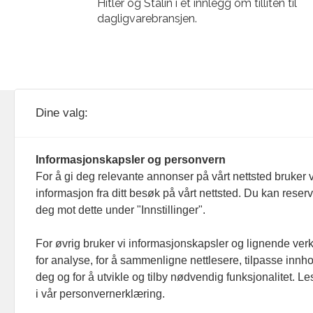
Hitler og Stalin i et innlegg om tilliten til
dagligvarebransjen.
KOM24 drives av KOM24 AS.
Nyh
Dine valg:
Organisasjons­nummer: 928
Red
093 182
Informasjonskapsler og personvern
Ans
For å gi deg relevante annonser på vårt nettsted bruker v
informasjon fra ditt besøk på vårt nettsted. Du kan reser
Nyh
deg mot dette under "Innstillinger".
Men
For øvrig bruker vi informasjonskapsler og lignende ver
for analyse, for å sammenligne nettlesere, tilpasse innhol
Ann
deg og for å utvikle og tilby nødvendig funksjonalitet. L
i vår personvernerklæring.
Abo