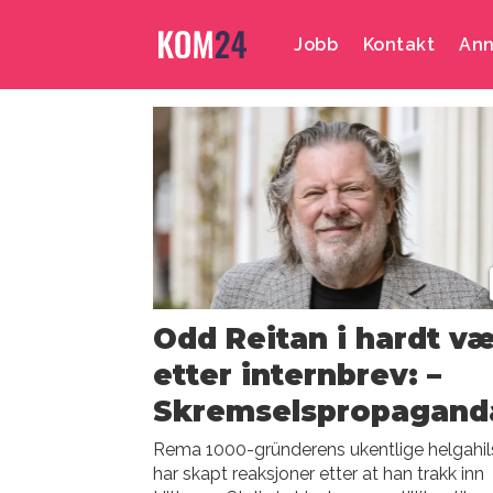
Jobb
Kontakt
Ann
Emne:
skremselspropaga
Odd Reitan i hardt v
etter internbrev: –
Skremselspropagand
Rema 1000-gründerens ukentlige helgahi
har skapt reaksjoner etter at han trakk inn