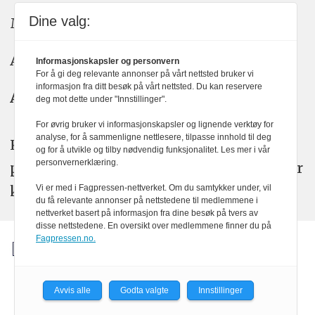
Dine valg:
Meninger: meninger@kom24.no
Annonse: annonse@watchmedia.no
Informasjonskapsler og personvern
For å gi deg relevante annonser på vårt nettsted bruker vi
informasjon fra ditt besøk på vårt nettsted. Du kan reservere
Abonnement:
kom24@watchmedia.no
deg mot dette under "Innstillinger".
For øvrig bruker vi informasjonskapsler og lignende verktøy for
analyse, for å sammenligne nettlesere, tilpasse innhold til deg
KOM24 arbeider etter Vær Varsom-
og for å utvikle og tilby nødvendig funksjonalitet. Les mer i vår
personvernerklæring.
plakatens regler for god presseskikk. Her
kan du lese mer om
PFUs
arbeid.
Vi er med i Fagpressen-nettverket. Om du samtykker under, vil
du få relevante annonser på nettstedene til medlemmene i
nettverket basert på informasjon fra dine besøk på tvers av
disse nettstedene. En oversikt over medlemmene finner du på
Fagpressen.no.
Avvis alle
Godta valgte
Innstillinger
Powered by Labrador CMS