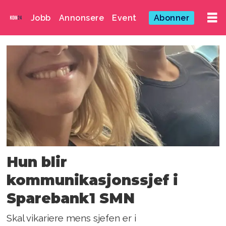
Jobb
Annonsere
Event
Abonner
Emne:
sparebank1
smn
Hun blir
kommunikasjonssjef i
Sparebank1 SMN
Skal vikariere mens sjefen er i