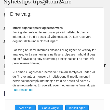
Nyhetstips: tips@kom24.no
Dine valg:
Meninger: meninger@kom24.no
Annonse: annonse@watchmedia.no
Informasjonskapsler og personvern
For å gi deg relevante annonser på vårt nettsted bruker vi
informasjon fra ditt besøk på vårt nettsted. Du kan reservere
Abonnement:
kom24@watchmedia.no
deg mot dette under "Innstillinger".
For øvrig bruker vi informasjonskapsler og lignende verktøy for
analyse, for å sammenligne nettlesere, tilpasse innhold til deg
KOM24 arbeider etter Vær Varsom-
og for å utvikle og tilby nødvendig funksjonalitet. Les mer i vår
personvernerklæring.
plakatens regler for god presseskikk. Her
kan du lese mer om
PFUs
arbeid.
Vi er med i Fagpressen-nettverket. Om du samtykker under, vil
du få relevante annonser på nettstedene til medlemmene i
nettverket basert på informasjon fra dine besøk på tvers av
disse nettstedene. En oversikt over medlemmene finner du på
Fagpressen.no.
Avvis alle
Godta valgte
Innstillinger