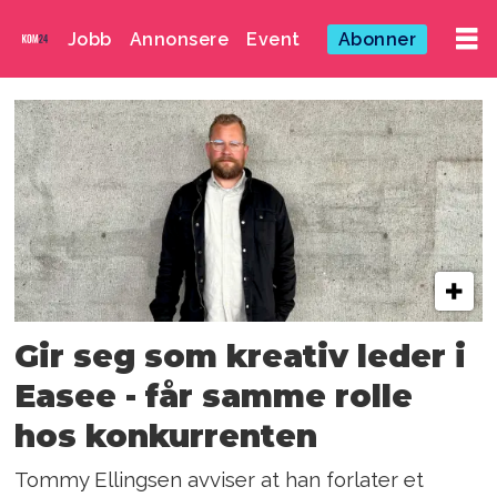
Jobb
Annonsere
Event
Abonner
Emne:
steffen
mølgaard
Gir seg som kreativ leder i
Easee - får samme rolle
hos konkurrenten
Tommy Ellingsen avviser at han forlater et