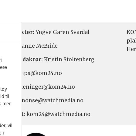
etsredaktør:
Yngve Garen Svardal
KOM
pla
aktør:
Hanne McBride
Her
varlig redaktør:
Kristin Stoltenberg
i
vere
etstips: tips@kom24.no
inger: meninger@kom24.no
ktøy
d til
onse: annonse@watchmedia.no
es mer
nnement:
kom24@watchmedia.no
r, vil
 i