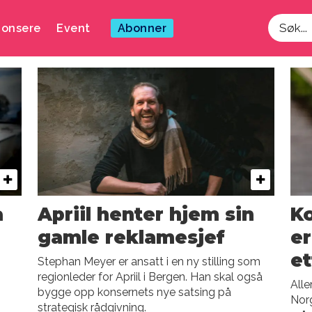
onsere
Event
Abonner
Søk
å
Apriil henter hjem sin
K
gamle reklamesjef
er
et
Stephan Meyer er ansatt i en ny stilling som
regionleder for Apriil i Bergen. Han skal også
Alle
bygge opp konsernets nye satsing på
Norg
strategisk rådgivning.