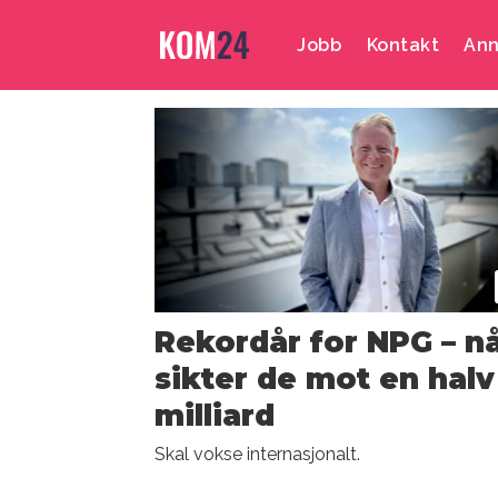
Jobb
Kontakt
Ann
Emne:
strategisk
rådgivning
Rekordår for NPG – n
sikter de mot en halv
milliard
Skal vokse internasjonalt.