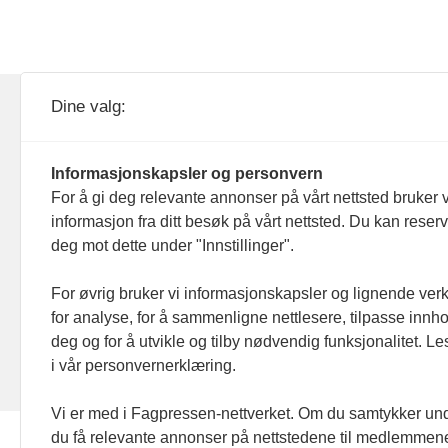
KOM24 drives av KOM24 AS.
Nyh
Dine valg:
Organisasjons­nummer: 928
Red
093 182
Informasjonskapsler og personvern
Ans
For å gi deg relevante annonser på vårt nettsted bruker v
informasjon fra ditt besøk på vårt nettsted. Du kan reser
Nyh
deg mot dette under "Innstillinger".
Men
For øvrig bruker vi informasjonskapsler og lignende ver
for analyse, for å sammenligne nettlesere, tilpasse innhol
Ann
deg og for å utvikle og tilby nødvendig funksjonalitet. L
i vår personvernerklæring.
Abo
Vi er med i Fagpressen-nettverket. Om du samtykker unde
du få relevante annonser på nettstedene til medlemmene