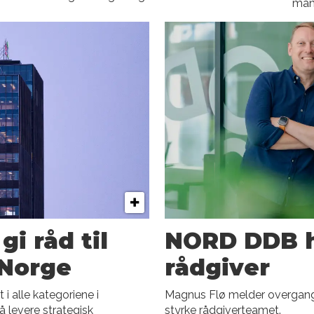
måne
gi råd til
NORD DDB h
-Norge
rådgiver
i alle kategoriene i
Magnus Flø melder overgang
 levere strategisk
styrke rådgiverteamet.