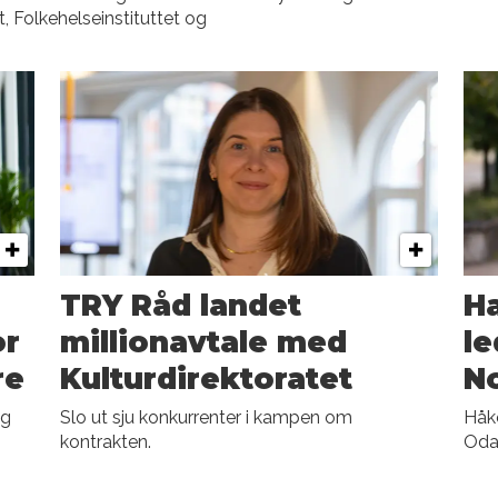
t, Folkehelseinstituttet og
TRY Råd landet
Ha
or
millionavtale med
le
re
Kulturdirektoratet
N
og
Slo ut sju konkurrenter i kampen om
Håko
kontrakten.
Oda,