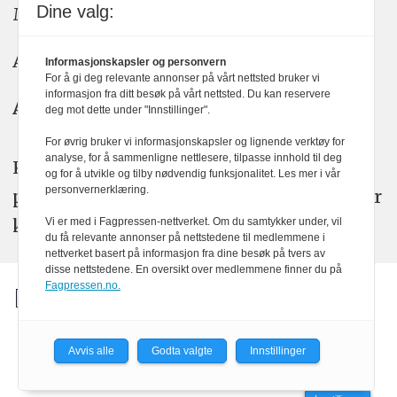
Dine valg:
Meninger: meninger@kom24.no
Annonse: annonse@watchmedia.no
Informasjonskapsler og personvern
For å gi deg relevante annonser på vårt nettsted bruker vi
informasjon fra ditt besøk på vårt nettsted. Du kan reservere
Abonnement:
kom24@watchmedia.no
deg mot dette under "Innstillinger".
For øvrig bruker vi informasjonskapsler og lignende verktøy for
analyse, for å sammenligne nettlesere, tilpasse innhold til deg
KOM24 arbeider etter Vær Varsom-
og for å utvikle og tilby nødvendig funksjonalitet. Les mer i vår
personvernerklæring.
plakatens regler for god presseskikk. Her
kan du lese mer om
PFUs
arbeid.
Vi er med i Fagpressen-nettverket. Om du samtykker under, vil
du få relevante annonser på nettstedene til medlemmene i
nettverket basert på informasjon fra dine besøk på tvers av
disse nettstedene. En oversikt over medlemmene finner du på
Fagpressen.no.
Avvis alle
Godta valgte
Innstillinger
Powered by Labrador CMS