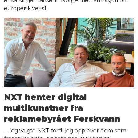
er satsingen lansert i Norge med ambisjon om
europeisk vekst.
NXT henter digital
multikunstner fra
reklamebyrået Ferskvann
– Jeg valgte NXT fordi jeg opplever dem som