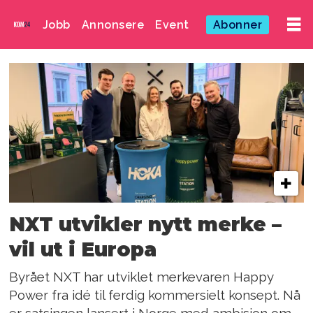
Jobb
Annonsere
Event
Abonner
Emne:
terje
davidsen
NXT utvikler nytt merke –
vil ut i Europa
Byrået NXT har utviklet merkevaren Happy
Power fra idé til ferdig kommersielt konsept. Nå