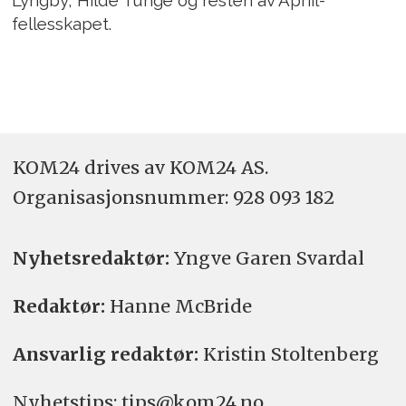
Lyngby, Hilde Tunge og resten av Apriil-
fellesskapet.
KOM24 drives av KOM24 AS.
Organisasjons­nummer: 928 093 182
Nyhetsredaktør:
Yngve Garen Svardal
Redaktør:
Hanne McBride
Ansvarlig redaktør:
Kristin Stoltenberg
Nyhetstips: tips@kom24.no