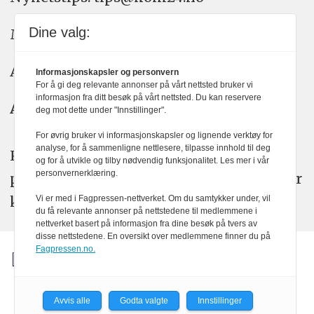
Dine valg:
Meninger: meninger@kom24.no
Annonse: annonse@watchmedia.no
Informasjonskapsler og personvern
For å gi deg relevante annonser på vårt nettsted bruker vi
informasjon fra ditt besøk på vårt nettsted. Du kan reservere
Abonnement:
kom24@watchmedia.no
deg mot dette under "Innstillinger".
For øvrig bruker vi informasjonskapsler og lignende verktøy for
analyse, for å sammenligne nettlesere, tilpasse innhold til deg
KOM24 arbeider etter Vær Varsom-
og for å utvikle og tilby nødvendig funksjonalitet. Les mer i vår
personvernerklæring.
plakatens regler for god presseskikk. Her
kan du lese mer om
PFUs
arbeid.
Vi er med i Fagpressen-nettverket. Om du samtykker under, vil
du få relevante annonser på nettstedene til medlemmene i
nettverket basert på informasjon fra dine besøk på tvers av
disse nettstedene. En oversikt over medlemmene finner du på
Fagpressen.no.
Avvis alle
Godta valgte
Innstillinger