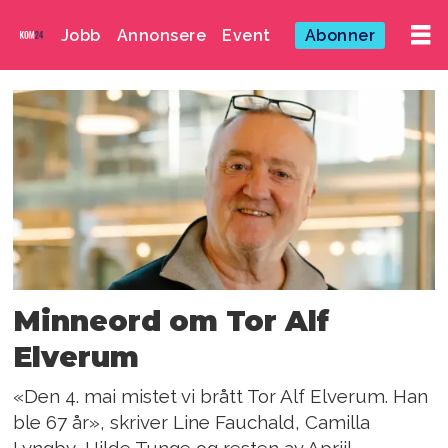
Jobb
Annonsere
Event
Abonner
Emne:
tor
alf
elverum
Minneord om Tor Alf
Elverum
«Den 4. mai mistet vi brått Tor Alf Elverum. Han
ble 67 år», skriver Line Fauchald, Camilla