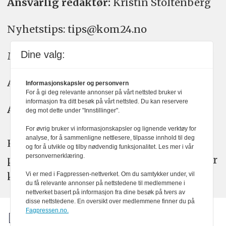
Ansvarlig redaktør:
Kristin Stoltenberg
Nyhetstips: tips@kom24.no
Dine valg:
Meninger: meninger@kom24.no
Annonse: annonse@watchmedia.no
Informasjonskapsler og personvern
For å gi deg relevante annonser på vårt nettsted bruker vi
informasjon fra ditt besøk på vårt nettsted. Du kan reservere
Abonnement:
kom24@watchmedia.no
deg mot dette under "Innstillinger".
For øvrig bruker vi informasjonskapsler og lignende verktøy for
analyse, for å sammenligne nettlesere, tilpasse innhold til deg
KOM24 arbeider etter Vær Varsom-
og for å utvikle og tilby nødvendig funksjonalitet. Les mer i vår
personvernerklæring.
plakatens regler for god presseskikk. Her
kan du lese mer om
PFUs
arbeid.
Vi er med i Fagpressen-nettverket. Om du samtykker under, vil
du få relevante annonser på nettstedene til medlemmene i
nettverket basert på informasjon fra dine besøk på tvers av
disse nettstedene. En oversikt over medlemmene finner du på
Fagpressen.no.