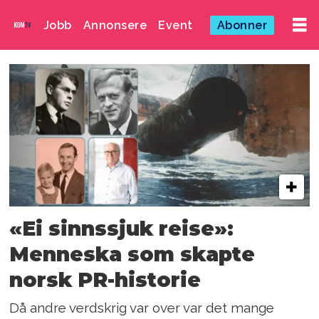
Jobb
Annonsere
Event
Abonner
Emne:
trond
andresen
«Ei sinnssjuk reise»:
Menneska som skapte
norsk PR-historie
Då andre verdskrig var over var det mange