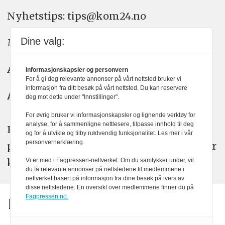
Nyhetstips: tips@kom24.no
Dine valg:
Meninger: meninger@kom24.no
Annonse: annonse@watchmedia.no
Informasjonskapsler og personvern
For å gi deg relevante annonser på vårt nettsted bruker vi
informasjon fra ditt besøk på vårt nettsted. Du kan reservere
Abonnement:
kom24@watchmedia.no
deg mot dette under "Innstillinger".
For øvrig bruker vi informasjonskapsler og lignende verktøy for
analyse, for å sammenligne nettlesere, tilpasse innhold til deg
KOM24 arbeider etter Vær Varsom-
og for å utvikle og tilby nødvendig funksjonalitet. Les mer i vår
personvernerklæring.
plakatens regler for god presseskikk. Her
kan du lese mer om
PFUs
arbeid.
Vi er med i Fagpressen-nettverket. Om du samtykker under, vil
du få relevante annonser på nettstedene til medlemmene i
nettverket basert på informasjon fra dine besøk på tvers av
disse nettstedene. En oversikt over medlemmene finner du på
Fagpressen.no.