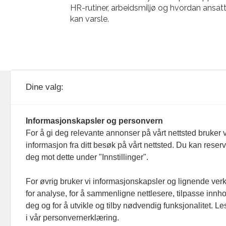
HR-rutiner, arbeidsmiljø og hvordan ansat
kan varsle.
KOM24 drives av KOM24 AS.
Nyh
Dine valg:
Organisasjons­nummer: 928
Red
093 182
Informasjonskapsler og personvern
Ans
For å gi deg relevante annonser på vårt nettsted bruker v
informasjon fra ditt besøk på vårt nettsted. Du kan reser
Nyh
deg mot dette under "Innstillinger".
Men
For øvrig bruker vi informasjonskapsler og lignende ver
for analyse, for å sammenligne nettlesere, tilpasse innhol
Ann
deg og for å utvikle og tilby nødvendig funksjonalitet. L
i vår personvernerklæring.
Abo