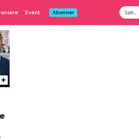
onsere
Event
Abonner
Søk
re
m