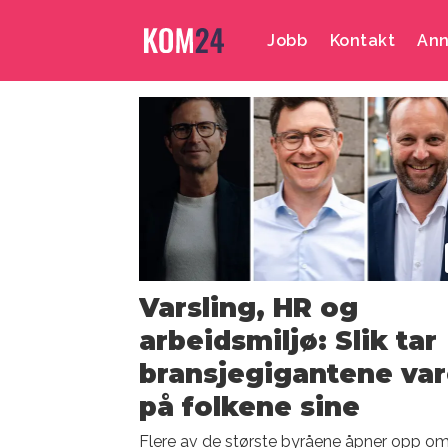
Jobb
Kontakt
Ann
Emne:
varsling
Varsling, HR og
arbeidsmiljø: Slik tar
bransjegigantene va
på folkene sine
Flere av de største byråene åpner opp o