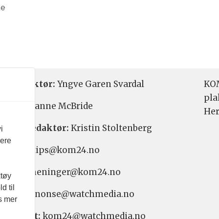
te
etsredaktør:
Yngve Garen Svardal
KOM
pla
aktør:
Hanne McBride
Her
varlig redaktør:
Kristin Stoltenberg
i
vere
etstips: tips@kom24.no
inger: meninger@kom24.no
ktøy
d til
onse: annonse@watchmedia.no
es mer
nnement:
kom24@watchmedia.no