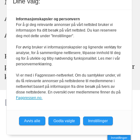
Dine valg:
Meninger: meninger@kom24.no
Annonse: annonse@watchmedia.no
Informasjonskapsler og personvern
For å gi deg relevante annonser på vårt nettsted bruker vi
informasjon fra ditt besøk på vårt nettsted. Du kan reservere
Abonnement:
kom24@watchmedia.no
deg mot dette under "Innstillinger".
For øvrig bruker vi informasjonskapsler og lignende verktøy for
analyse, for å sammenligne nettlesere, tilpasse innhold til deg
KOM24 arbeider etter Vær Varsom-
og for å utvikle og tilby nødvendig funksjonalitet. Les mer i vår
personvernerklæring.
plakatens regler for god presseskikk. Her
kan du lese mer om
PFUs
arbeid.
Vi er med i Fagpressen-nettverket. Om du samtykker under, vil
du få relevante annonser på nettstedene til medlemmene i
nettverket basert på informasjon fra dine besøk på tvers av
disse nettstedene. En oversikt over medlemmene finner du på
Fagpressen.no.
Avvis alle
Godta valgte
Innstillinger
Powered by Labrador CMS
Innstillinger