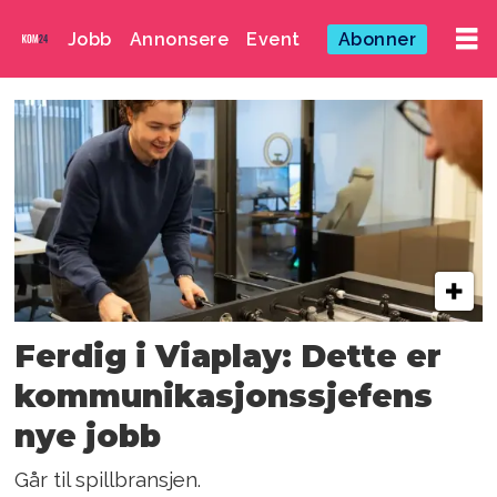
Jobb
Annonsere
Event
Abonner
Emne:
viaplay
norge
Ferdig i Viaplay: Dette er
kommunikasjonssjefens
nye jobb
Går til spillbransjen.