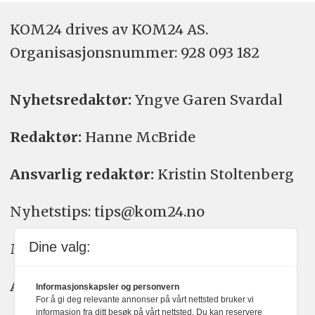
KOM24 drives av KOM24 AS.
Organisasjons­nummer: 928 093 182
Nyhetsredaktør:
Yngve Garen Svardal
Redaktør:
Hanne McBride
Ansvarlig redaktør:
Kristin Stoltenberg
Nyhetstips: tips@kom24.no
Dine valg:
Meninger: meninger@kom24.no
Annonse: annonse@watchmedia.no
Informasjonskapsler og personvern
For å gi deg relevante annonser på vårt nettsted bruker vi
informasjon fra ditt besøk på vårt nettsted. Du kan reservere