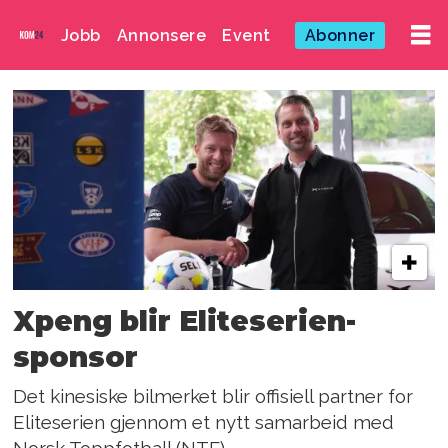
Jobb
Annonsere
Event
Abonner
Emne:
xpeng
Xpeng blir Eliteserien-
sponsor
Det kinesiske bilmerket blir offisiell partner for
Eliteserien gjennom et nytt samarbeid med