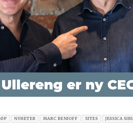
n Ullereng er ny CE
JØP
NYHETER
MARC BENIOFF
SITES
JESSICA SIB