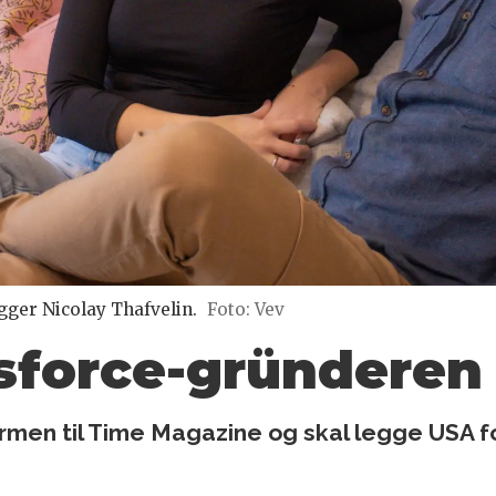
gger Nicolay Thafvelin.
Foto: Vev
sforce-
gründeren 
men til Time Magazine og skal legge USA for