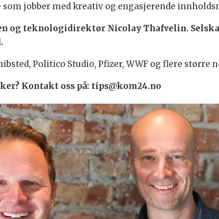
r de som jobber med kreativ og engasjerende innhold
lsen og teknologidirektør Nicolay Thafvelin. Selska
d.
ibsted, Politico Studio, Pfizer, WWF og flere større
 saker? Kontakt oss på: tips@kom24.no