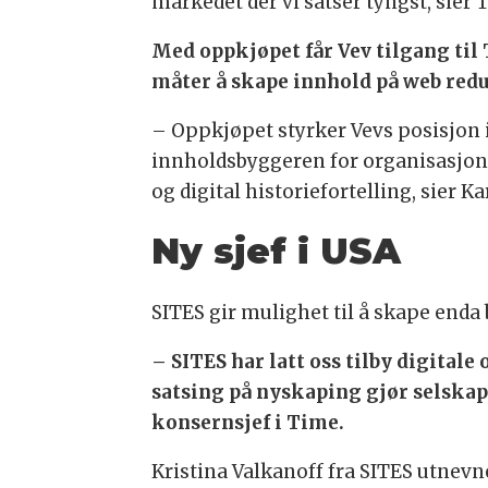
markedet der vi satser tyngst, sier 
Med oppkjøpet får Vev tilgang ti
måter å skape innhold på web redu
– Oppkjøpet styrker Vevs posisjon i
innholdsbyggeren for organisasjone
og digital historiefortelling, sier K
Ny sjef i USA
SITES gir mulighet til å skape enda
– SITES har latt oss tilby digita
satsing på nyskaping gjør selskape
konsernsjef i Time.
Kristina Valkanoff fra SITES utnevne