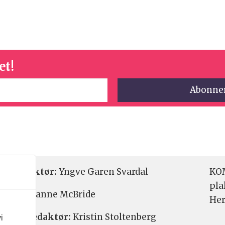
et!
etsredaktør:
Yngve Garen Svardal
KOM
pla
aktør:
Hanne McBride
Her
varlig redaktør:
Kristin Stoltenberg
i