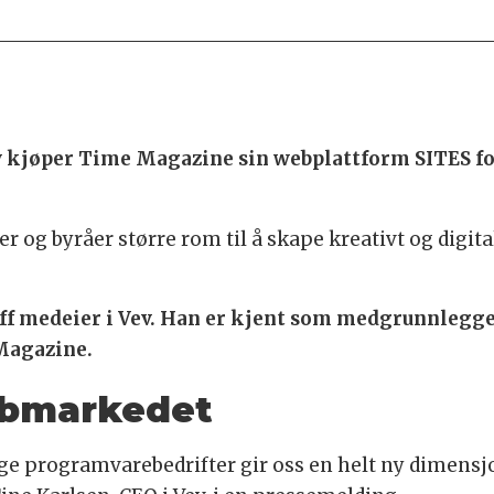
v kjøper Time Magazine sin webplattform SITES fo
 og byråer større rom til å skape kreativt og digita
ioff medeier i Vev. Han er kjent som medgrunnleg
 Magazine.
webmarkedet
ge programvarebedrifter gir oss en helt ny dimensjo