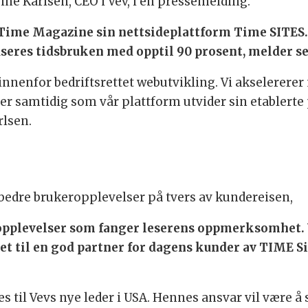
Tine Karlsen, CEO i Vev, i en pressemelding.
l Time Magazine sin nettsideplattform Time SITE
seres tidsbruken med opptil 90 prosent, melder s
nnenfor bedriftsrettet webutvikling. Vi akselererer
r samtidig som vår plattform utvider sin etablerte 
arlsen.
 bedre brukeropplevelser på tvers av kundereisen,
le opplevelser som fanger leserens oppmerksomhet.
t til en god partner for dagens kunder av TIME Site
s til Vevs nye leder i USA. Hennes ansvar vil være å