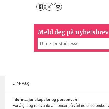
Meld deg på nyhetsbrev
KOM24 drives av KOM24 AS.
Nyh
Dine valg:
Organisasjons­nummer: 928
Red
093 182
Informasjonskapsler og personvern
Ans
For å gi deg relevante annonser på vårt nettsted bruker v