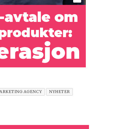
-avtale om
produkter:
perasjon
MARKETING AGENCY
NYHETER