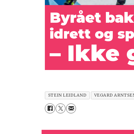
Byrået bak
idrett og s
– Ikke 
STEIN LEIDLAND
VEGARD ARNTSE