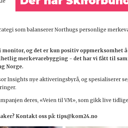
Der har Skiforbun
kle
 strategi som balanserer Northugs personlige merke
i monitor, og det er kun positiv oppmerksomhet å 
elhetlig merkevarebygging - det har vi fått til sa
ng Norge.
 Insights nye aktiveringsbyrå, og spesialiserer se
ringer.
mpanjen deres, «Veien til VM», som gikk live tidliger
e saker? Kontakt oss på: tips@kom24.no