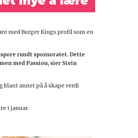
det mye å lære
vare med Burger Kings profil som en
spore rundt sponsoratet. Dette
mmen med Passion, sier Stein
g blant annet på å skape verdi
e i januar.