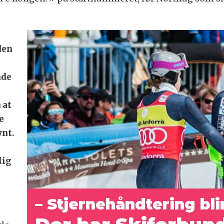
den
nde
 at
ye
ynt.
lig
– Stjernehåndtering bli