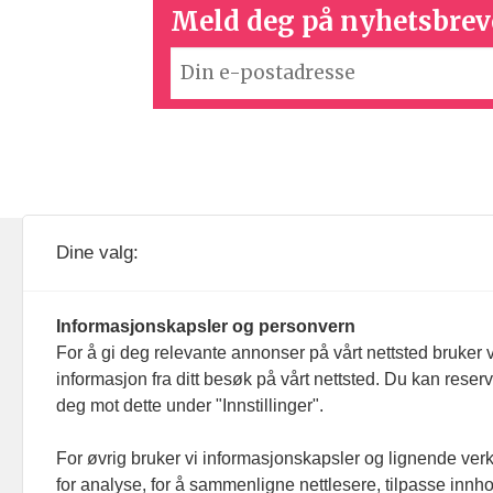
Meld deg på nyhetsbrev
KOM24 drives av KOM24 AS.
Nyh
Dine valg:
Organisasjons­nummer: 928
Red
093 182
Informasjonskapsler og personvern
Ans
For å gi deg relevante annonser på vårt nettsted bruker v
informasjon fra ditt besøk på vårt nettsted. Du kan reser
Nyh
deg mot dette under "Innstillinger".
Men
For øvrig bruker vi informasjonskapsler og lignende ver
for analyse, for å sammenligne nettlesere, tilpasse innhol