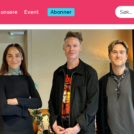
onsere
Event
Abonner
Søk