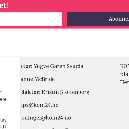
et!
etsredaktør:
Yngve Garen Svardal
KOM
pla
aktør:
Hanne McBride
Her
varlig redaktør:
Kristin Stoltenberg
i
vere
etstips: tips@kom24.no
inger: meninger@kom24.no
ktøy
d til