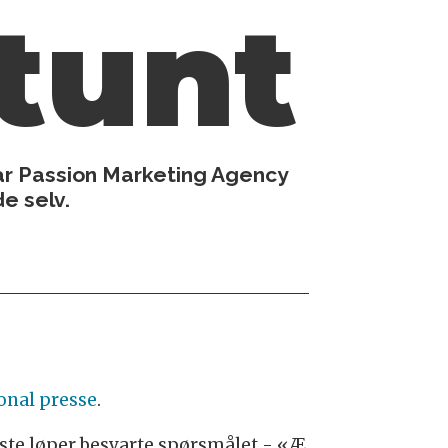
tunt
r Passion Marketing Agency
e selv.
jonal presse
.
iste løper besvarte spørsmålet - «Æ