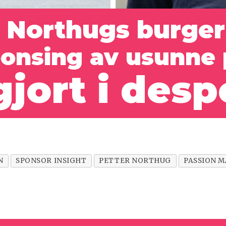
 Northugs burger
ponsing av usunne 
gjort i des
N
SPONSOR INSIGHT
PETTER NORTHUG
PASSION 