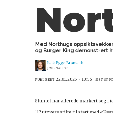
Nor
Med Northugs oppsiktsvekken
og Burger King demonstrert hv
Isak
Egge Brønseth
JOURNALIST
22.01.2025 - 10:56
PUBLISERT
SIST OPP
Stuntet har allerede markert seg i 
117 utøvere stilte til start med «