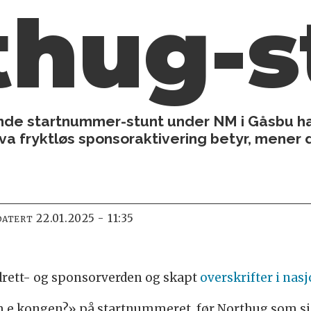
thug-s
de startnummer-stunt under NM i Gåsbu ha
a fryktløs sponsoraktivering betyr, mener d
22.01.2025 - 11:35
DATERT
idrett- og sponsorverden og skapt
overskrifter i nas
Kæm e kongen?» på startnummeret, før Northug som s