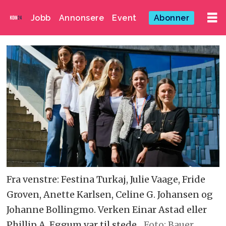
Jobb
Annonsere
Event
Abonner
Fra venstre: Festina Turkaj, Julie Vaage, Fride
Groven, Anette Karlsen, Celine G. Johansen og
Johanne Bollingmo. Verken Einar Astad eller
Phillip A. Eggum var til stede.
Foto: Bauer