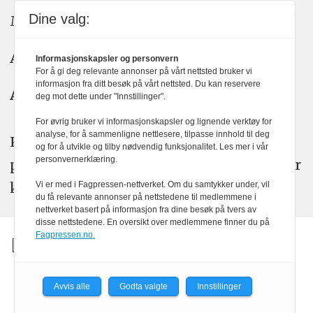
Dine valg:
Meninger: meninger@kom24.no
Annonse: annonse@watchmedia.no
Informasjonskapsler og personvern
For å gi deg relevante annonser på vårt nettsted bruker vi
informasjon fra ditt besøk på vårt nettsted. Du kan reservere
Abonnement:
kom24@watchmedia.no
deg mot dette under "Innstillinger".
For øvrig bruker vi informasjonskapsler og lignende verktøy for
analyse, for å sammenligne nettlesere, tilpasse innhold til deg
KOM24 arbeider etter Vær Varsom-
og for å utvikle og tilby nødvendig funksjonalitet. Les mer i vår
personvernerklæring.
plakatens regler for god presseskikk. Her
kan du lese mer om
PFUs
arbeid.
Vi er med i Fagpressen-nettverket. Om du samtykker under, vil
du få relevante annonser på nettstedene til medlemmene i
nettverket basert på informasjon fra dine besøk på tvers av
disse nettstedene. En oversikt over medlemmene finner du på
Fagpressen.no.
Avvis alle
Godta valgte
Innstillinger
Powered by Labrador CMS