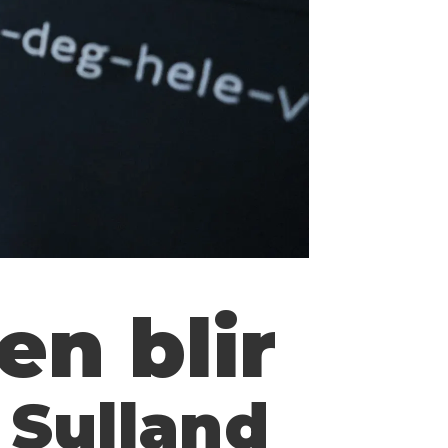
n blir
 Sulland