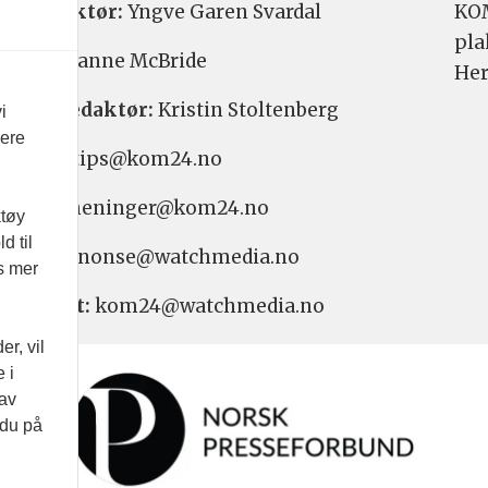
etsredaktør:
Yngve Garen Svardal
KOM
pla
aktør:
Hanne McBride
Her
varlig redaktør:
Kristin Stoltenberg
i
vere
etstips: tips@kom24.no
inger: meninger@kom24.no
ktøy
d til
onse: annonse@watchmedia.no
es mer
nnement:
kom24@watchmedia.no
r, vil
 i
 av
 du på