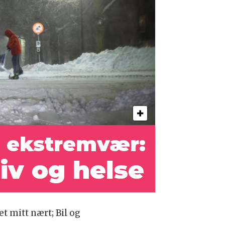
 ekstremvær:
iv og helse
t mitt nært; Bil og