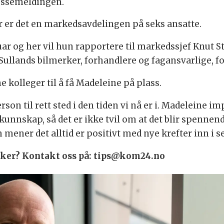
essemeldingen.
r er det en markedsavdelingen på seks ansatte.
nuar og her vil hun rapportere til markedssjef Knut S
ullands bilmerker, forhandlere og fagansvarlige, fo
 kolleger til å få Madeleine på plass.
rson til rett sted i den tiden vi nå er i. Madeleine i
nnskap, så det er ikke tvil om at det blir spennende
ener det alltid er positivt med nye krefter inn i s
 saker? Kontakt oss på: tips@kom24.no