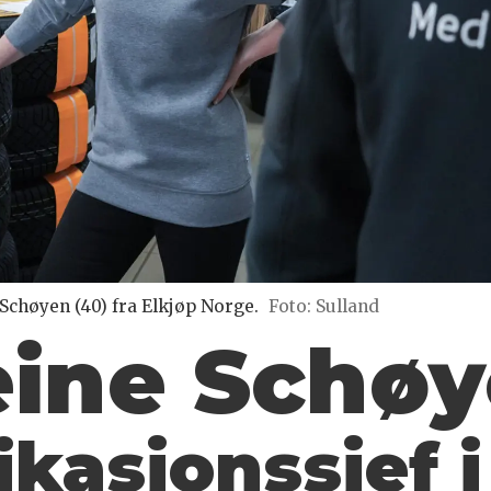
Schøyen (40) fra Elkjøp Norge.
Foto: Sulland
ine Schøye
asjonssjef i