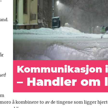
land.
år
Kommunikasjon i
et!
– Handler om l
om
r moro å kombinere to av de tingene som ligger hjerte