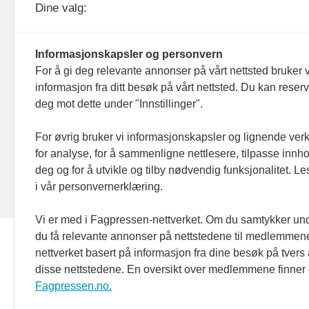
KOM24 drives av KOM24 AS.
Nyh
Dine valg:
Organisasjons­nummer: 928
Red
093 182
Informasjonskapsler og personvern
Ans
For å gi deg relevante annonser på vårt nettsted bruker v
informasjon fra ditt besøk på vårt nettsted. Du kan reser
Nyh
deg mot dette under "Innstillinger".
Men
For øvrig bruker vi informasjonskapsler og lignende ver
for analyse, for å sammenligne nettlesere, tilpasse innhol
Ann
deg og for å utvikle og tilby nødvendig funksjonalitet. L
i vår personvernerklæring.
Abo
Vi er med i Fagpressen-nettverket. Om du samtykker unde
du få relevante annonser på nettstedene til medlemmene
nettverket basert på informasjon fra dine besøk på tvers
disse nettstedene. En oversikt over medlemmene finner
Fagpressen.no.