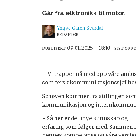
Går fra elktronikk til motor.
Yngve
Garen Svardal
REDAKTØR
09.01.2025 - 18:10
PUBLISERT
SIST OPP
– Vi trapper nå med opp våre ambi
som fersk kommunikasjonssjef hos o
Schøyen kommer fra stillingen som 
kommunikasjon og internkommunik
- Så her er det mye kunnskap og
erfaring som følger med. Sammen
hennes kompetanse og våre verdier