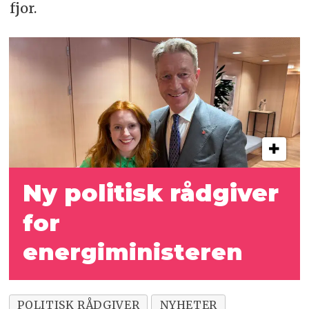
fjor.
Ny politisk rådgiver
for
energiministeren
POLITISK RÅDGIVER
NYHETER