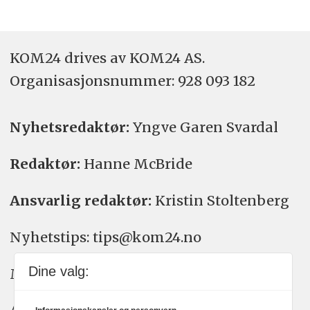
KOM24 drives av KOM24 AS.
Organisasjons­nummer: 928 093 182
Nyhetsredaktør:
Yngve Garen Svardal
Redaktør:
Hanne McBride
Ansvarlig redaktør:
Kristin Stoltenberg
Nyhetstips: tips@kom24.no
Dine valg:
Meninger: meninger@kom24.no
Annonse: annonse@watchmedia.no