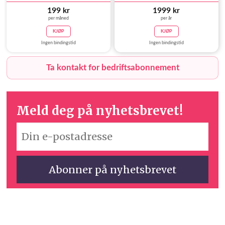
199 kr
1999 kr
per måned
per år
KJØP
KJØP
Ingen bindingstid
Ingen bindingstid
Ta kontakt for bedriftsabonnement
Meld deg på nyhetsbrevet!