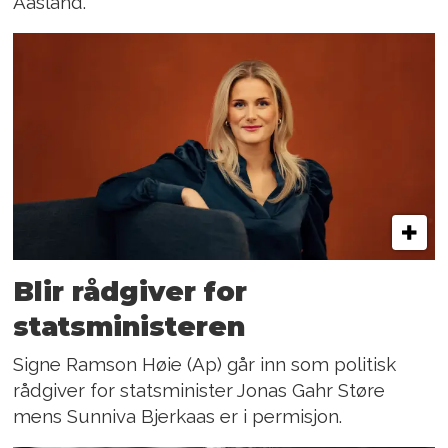
Aasland.
Blir rådgiver for
statsministeren
Signe Ramson Høie (Ap) går inn som politisk
rådgiver for statsminister Jonas Gahr Støre
mens Sunniva Bjerkaas er i permisjon.