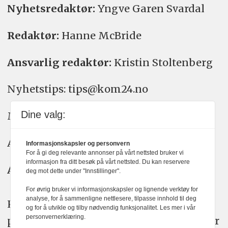
Nyhetsredaktør:
Yngve Garen Svardal
Redaktør:
Hanne McBride
Ansvarlig redaktør:
Kristin Stoltenberg
Nyhetstips: tips@kom24.no
Dine valg:
Meninger: meninger@kom24.no
Annonse: annonse@watchmedia.no
Informasjonskapsler og personvern
For å gi deg relevante annonser på vårt nettsted bruker vi
informasjon fra ditt besøk på vårt nettsted. Du kan reservere
Abonnement:
kom24@watchmedia.no
deg mot dette under "Innstillinger".
For øvrig bruker vi informasjonskapsler og lignende verktøy for
analyse, for å sammenligne nettlesere, tilpasse innhold til deg
KOM24 arbeider etter Vær Varsom-
og for å utvikle og tilby nødvendig funksjonalitet. Les mer i vår
personvernerklæring.
plakatens regler for god presseskikk. Her