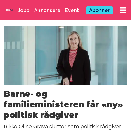
Jobb
Annonsere
Event
Abonner
Emne:
politisk
rådgiver
Barne- og
familieministeren får «ny»
politisk rådgiver
Rikke Oline Grava slutter som politisk rådgiver