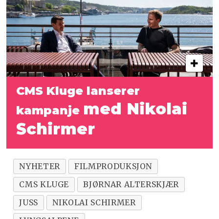
CMS Kluge lanserer
med Nikolai
kampanje
Schirmer
NYHETER
FILMPRODUKSJON
CMS KLUGE
BJØRNAR ALTERSKJÆR
JUSS
NIKOLAI SCHIRMER