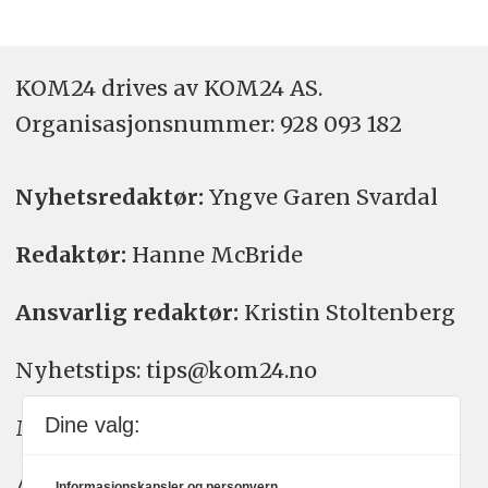
KOM24 drives av KOM24 AS.
Organisasjons­nummer: 928 093 182
Nyhetsredaktør:
Yngve Garen Svardal
Redaktør:
Hanne McBride
Ansvarlig redaktør:
Kristin Stoltenberg
Nyhetstips: tips@kom24.no
Dine valg:
Meninger: meninger@kom24.no
Annonse: annonse@watchmedia.no
Informasjonskapsler og personvern