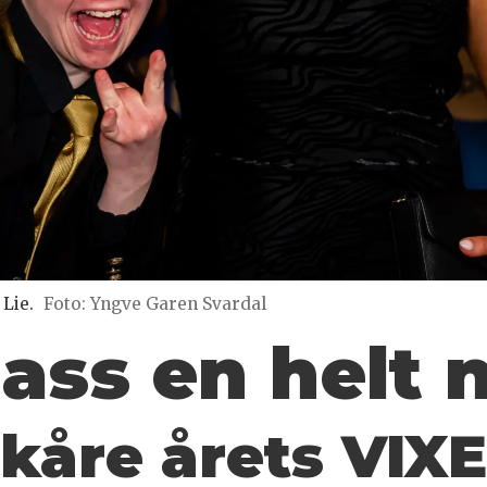
 Lie.
Foto: Yngve Garen Svardal
ass en helt n
 kåre årets VIX