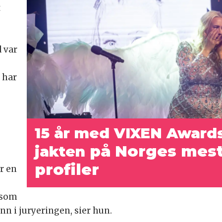
t
 var
 har
15 år med VIXEN Awards
på Norges mest 
jakten
profiler
er en
, som
nn i juryeringen, sier hun.