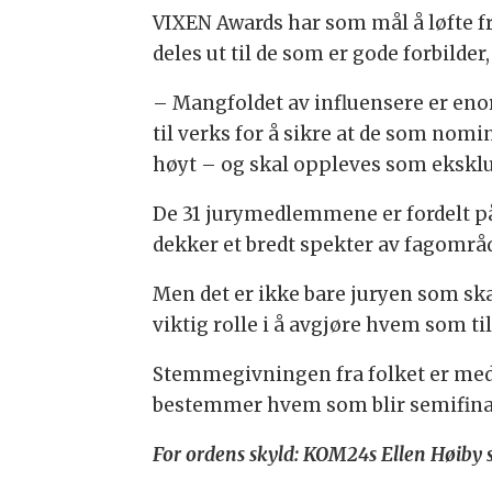
VIXEN Awards har som mål å løfte fr
deles ut til de som er gode forbilder
– Mangfoldet av influensere er enor
til verks for å sikre at de som nomi
høyt – og skal oppleves som eksklus
De 31 jurymedlemmene er fordelt på å
dekker et bredt spekter av fagområd
Men det er ikke bare juryen som ska
viktig rolle i å avgjøre hvem som ti
Stemmegivningen fra folket er med 
bestemmer hvem som blir semifinalist
For ordens skyld: KOM24s Ellen Høiby si