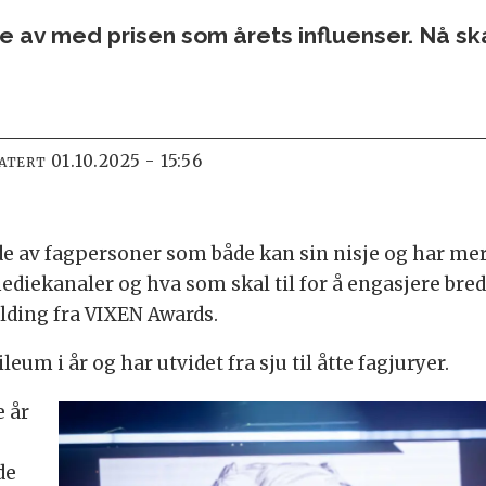
Lie av med prisen som årets influenser. Nå sk
01.10.2025 - 15:56
DATERT
nde av fagpersoner som både kan sin nisje og har m
ekanaler og hva som skal til for å engasjere bredt
lding fra VIXEN Awards.
eum i år og har utvidet fra sju til åtte fagjuryer.
e år
de