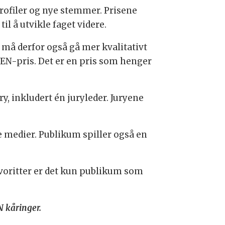
profiler og nye stemmer. Prisene
il å utvikle faget videre.
n må derfor også gå mer kvalitativt
IXEN-pris. Det er en pris som henger
y, inkludert én juryleder. Juryene
le medier. Publikum spiller også en
avoritter er det kun publikum som
N kåringer.