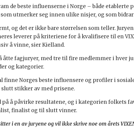
am de beste influenserne i Norge – både etablerte 
, som utmerker seg innen ulike nisjer, og som bidrar t
mt, og det er ikke bare størrelsen som teller. Jurye
neres leverer på kriteriene for å kvalifisere til en V
iv å vinne, sier Kielland.
tte fagjuryer, med tre til fire medlemmer i hver jur
er og kategorier.
l finne Norges beste influensere og profiler i sosia
l slutt stikker av med prisene.
på å påvirke resultatene, og i kategorien folkets f
, finalist og til slutt vinner.
tter i en av juryene og vil ikke skrive noe om årets VIXE