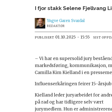
I fjor stakk Selene Fjellvang 
Yngve
Garen Svardal
REDAKTØR
01.10.2025 - 15:55
PUBLISERT
SIST OPP
– Vi har en supersolid jury beståe
markedsføring, kommunikasjon, medi
Camilla Kim Kielland i en presseme
Influenserkåringen feirer 15-årsjubil
Kielland leder juryarbeidet for andr
på rad og har tidligere selv vært
jurymedlem. Hun er administreren