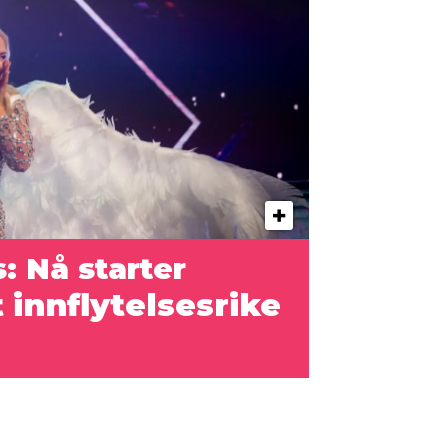
: Nå starter
innflytelsesrike