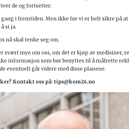
iver de og fortsetter:
gang i fremtiden. Men ikke før vi er helt sikre på at 
å si ja.
pps nå skal tenke seg om.
er svært mye om oss, om det er kjøp av medisiner, r
ikke informasjon som bør benyttes til å målrette rekla
 de eventuelt går videre med disse planene.
 saker? Kontakt oss på: tips@kom24.no