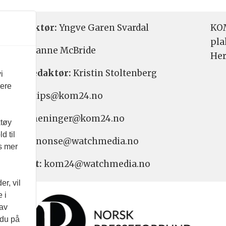
etsredaktør:
Yngve Garen Svardal
KOM
pla
aktør:
Hanne McBride
Her
varlig redaktør:
Kristin Stoltenberg
i
vere
etstips: tips@kom24.no
inger: meninger@kom24.no
ktøy
d til
onse: annonse@watchmedia.no
es mer
nnement:
kom24@watchmedia.no
r, vil
 i
 av
 du på