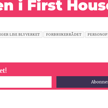
en i First Hous
NGER LISE BLYVERKET
FORBRUKERRÅDET
PERSONOP
et!