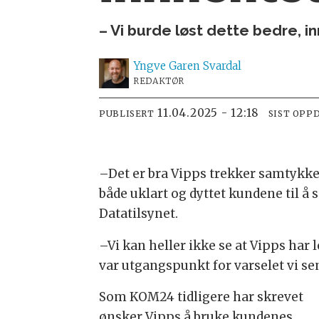
– Vi burde løst dette bedre, 
Yngve
Garen Svardal
REDAKTØR
11.04.2025 - 12:18
PUBLISERT
SIST OPP
–Det er bra Vipps trekker samtykke
både uklart og dyttet kundene til å
Datatilsynet.
–Vi kan heller ikke se at Vipps ha
var utgangspunkt for varselet vi sen
Som KOM24 tidligere har skrevet
ønsker Vipps å bruke kundenes