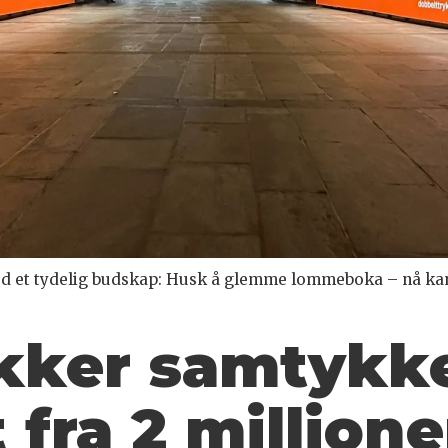
med et tydelig budskap: Husk å glemme lommeboka – nå ka
kker samtykke
 fra 2 million