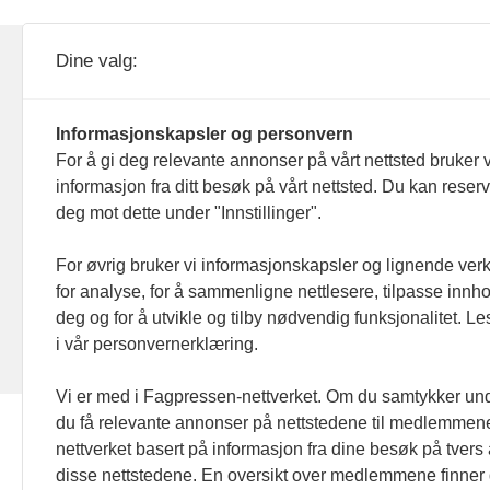
KOM24 drives av KOM24 AS.
Nyh
Dine valg:
Organisasjons­nummer: 928
Red
093 182
Informasjonskapsler og personvern
Ans
For å gi deg relevante annonser på vårt nettsted bruker v
informasjon fra ditt besøk på vårt nettsted. Du kan reser
Nyh
deg mot dette under "Innstillinger".
Men
For øvrig bruker vi informasjonskapsler og lignende ver
for analyse, for å sammenligne nettlesere, tilpasse innhol
Ann
deg og for å utvikle og tilby nødvendig funksjonalitet. L
i vår personvernerklæring.
Abo
Vi er med i Fagpressen-nettverket. Om du samtykker unde
du få relevante annonser på nettstedene til medlemmene
nettverket basert på informasjon fra dine besøk på tvers
disse nettstedene. En oversikt over medlemmene finner