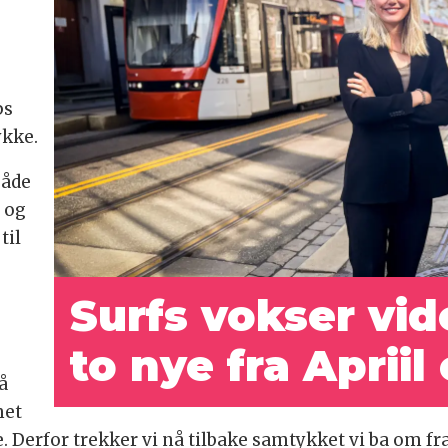
ps
ykke.
både
 og
til
Surfs vokser vid
to nye fra Aprii
på
met
e. Derfor trekker vi nå tilbake samtykket vi ba om fra