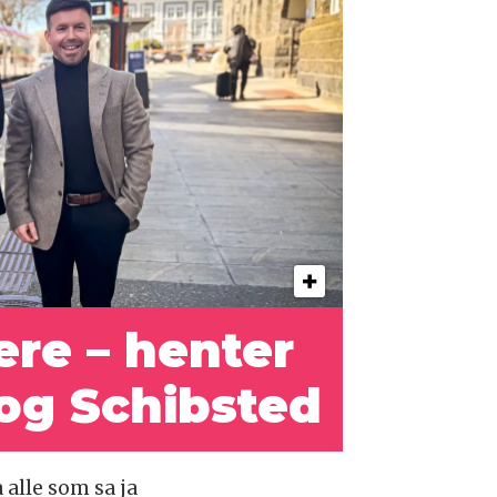
ere – henter
l og Schibsted
 alle som sa ja