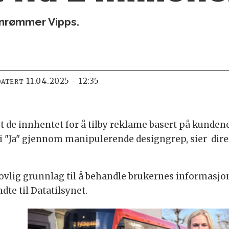
innrømmer Vipps.
11.04.2025 - 12:35
DATERT
t de innhentet for å tilby reklame basert på kunden
 si "Ja" gjennom manipulerende designgrep, sier dire
r lovlig grunnlag til å behandle brukernes informas
dte til Datatilsynet.