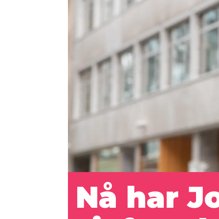
Nå har J