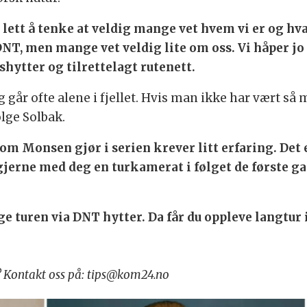
t lett å tenke at veldig mange vet hvem vi er og hv
 DNT, men mange vet veldig lite om oss. Vi håper jo
shytter og tilrettelagt rutenett.
år ofte alene i fjellet. Hvis man ikke har vært så mye
ølge Solbak.
som Monsen gjør i serien krever litt erfaring. Det 
 gjerne med deg en turkamerat i følget de første g
ge turen via DNT hytter. Da får du oppleve langtur
r? Kontakt oss på: tips@kom24.no