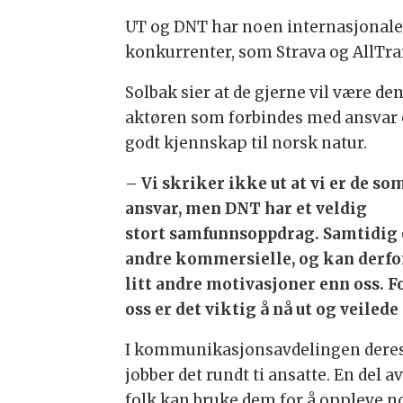
UT og DNT har noen internasjonal
konkurrenter, som Strava og AllTrai
Solbak sier at de gjerne vil være de
aktøren som forbindes med ansvar
godt kjennskap til norsk natur.
– Vi skriker ikke ut at vi er de so
ansvar, men DNT har et veldig
stort samfunnsoppdrag. Samtidig 
andre kommersielle, og kan derfo
litt andre motivasjoner enn oss. F
oss er det viktig å nå ut og veilede
I kommunikasjonsavdelingen dere
jobber det rundt ti ansatte. En del
folk kan bruke dem for å oppleve no