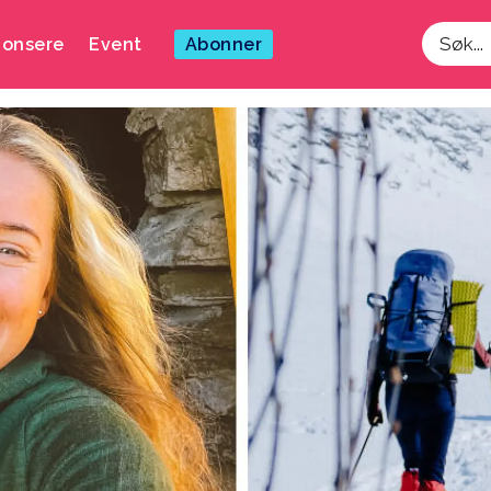
onsere
Event
Abonner
Søk