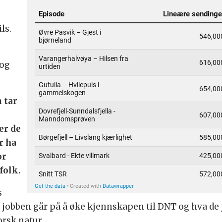
e
ls.
n
 og
m tar
er de
r ha
or
 folk.
s
 av jobben går på å øke kjennskapen til DNT og hva d
rsk natur.