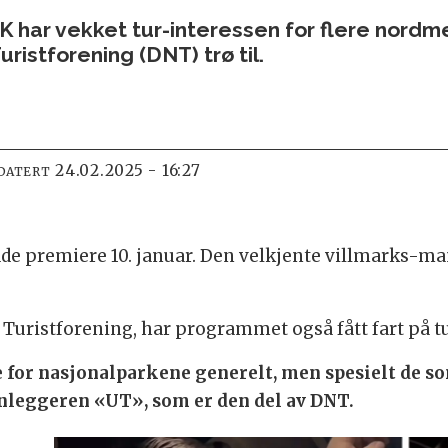
K har vekket tur-interessen for flere nord
istforening (DNT) trø til.
24.02.2025 - 16:27
DATERT
premiere 10. januar. Den velkjente villmarks-mann
Turistforening, har programmet også fått fart på tur
e for nasjonalparkene generelt, men spesielt de s
anleggeren «UT», som er den del av DNT.