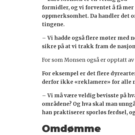
formidler, og vi forventet å få mer
oppmerksomhet. Da handler det om 
tingene.
– Vi hadde også flere møter med n
sikre på at vi trakk fram de nasjo
For som Monsen også er opptatt av å
For eksempel er det flere dyreart
derfor ikke «reklamere» for alle
– Vi må være veldig bevisste på hv
områdene? Og hva skal man unngå å 
han praktiserer sporløs ferdsel, og
Omdømme