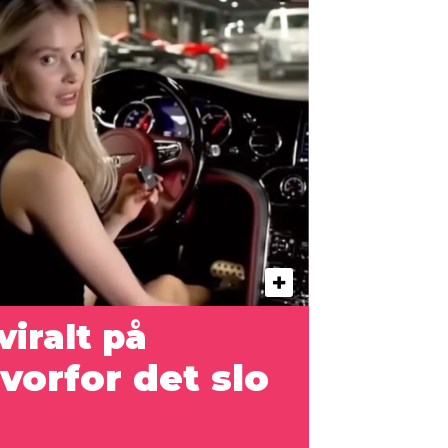
viralt
på
vorfor det slo