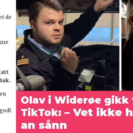
et de
mme
tatt
lbak.
den
Olav i Widerøe gikk 
– Vet ikke h
TikTok:
godt
.
an sånn