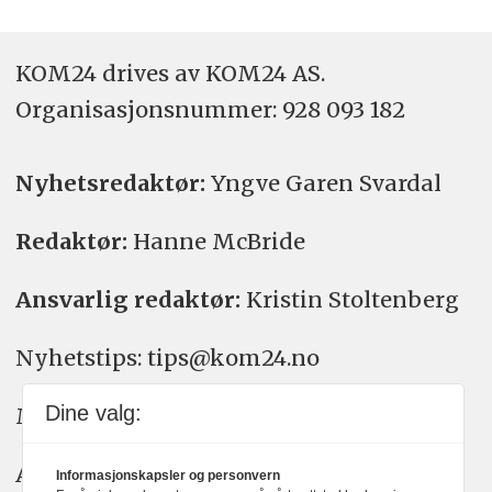
KOM24 drives av KOM24 AS.
Organisasjons­nummer: 928 093 182
Nyhetsredaktør:
Yngve Garen Svardal
Redaktør:
Hanne McBride
Ansvarlig redaktør:
Kristin Stoltenberg
Nyhetstips: tips@kom24.no
Dine valg:
Meninger: meninger@kom24.no
Annonse: annonse@watchmedia.no
Informasjonskapsler og personvern