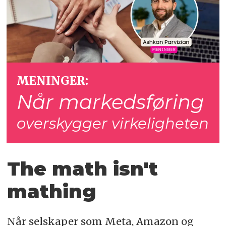
MENINGER:
Når markedsføring
overskygger virkeligheten
The math isn't
mathing
Når selskaper som Meta, Amazon og