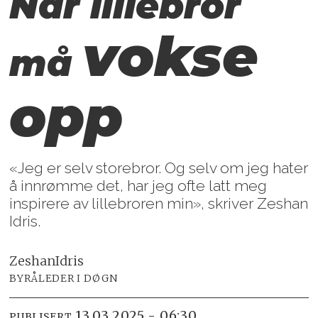
Når lillebror
vokse
må
opp
«Jeg er selv storebror. Og selv om jeg hater
å innrømme det, har jeg ofte latt meg
inspirere av lillebroren min», skriver Zeshan
Idris.
Zeshan
Idris
BYRÅLEDER I DØGN
13.03.2025 - 06:30
PUBLISERT