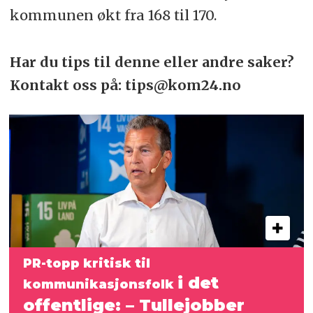
kommunen økt fra 168 til 170.
Har du tips til denne eller andre saker?
Kontakt oss på: tips@kom24.no
PR-topp kritisk til
i det
kommunikasjonsfolk
offentlige: – Tullejobber