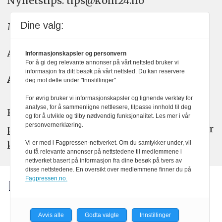
Nyhetstips: tips@kom24.no
Dine valg:
Meninger: meninger@kom24.no
Annonse: annonse@watchmedia.no
Informasjonskapsler og personvern
For å gi deg relevante annonser på vårt nettsted bruker vi
informasjon fra ditt besøk på vårt nettsted. Du kan reservere
Abonnement:
kom24@watchmedia.no
deg mot dette under "Innstillinger".
For øvrig bruker vi informasjonskapsler og lignende verktøy for
analyse, for å sammenligne nettlesere, tilpasse innhold til deg
KOM24 arbeider etter Vær Varsom-
og for å utvikle og tilby nødvendig funksjonalitet. Les mer i vår
personvernerklæring.
plakatens regler for god presseskikk. Her
kan du lese mer om
PFUs
arbeid.
Vi er med i Fagpressen-nettverket. Om du samtykker under, vil
du få relevante annonser på nettstedene til medlemmene i
nettverket basert på informasjon fra dine besøk på tvers av
disse nettstedene. En oversikt over medlemmene finner du på
Fagpressen.no.
Avvis alle
Godta valgte
Innstillinger