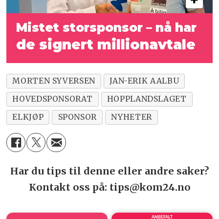
Mistet storsponsor – nå har
de signert millionavtale
MORTEN SYVERSEN
JAN-ERIK AALBU
HOVEDSPONSORAT
HOPPLANDSLAGET
ELKJØP
SPONSOR
NYHETER
Har du tips til denne eller andre saker?
Kontakt oss på: tips@kom24.no
ANBEFALT