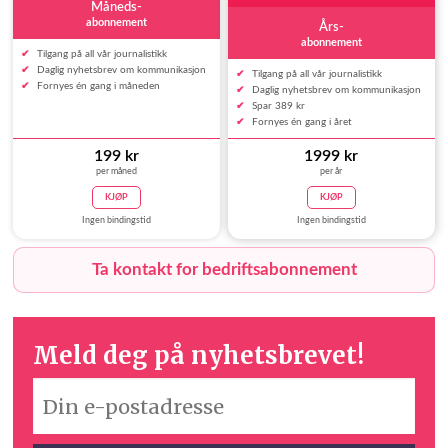
Måneds-
abonnement
Års-
abonnement
Tilgang på all vår journalistikk
Daglig nyhetsbrev om kommunikasjon
Tilgang på all vår journalistikk
Fornyes én gang i måneden
Daglig nyhetsbrev om kommunikasjon
Spar 389 kr
Fornyes én gang i året
199 kr
1999 kr
per måned
per år
KJØP
KJØP
Ingen bindingstid
Ingen bindingstid
Ta kontakt for bedriftsabonnement
Meld deg på nyhetsbrevet!