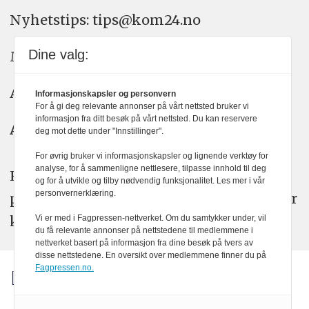
Nyhetstips: tips@kom24.no
Dine valg:
Meninger: meninger@kom24.no
Annonse: annonse@watchmedia.no
Informasjonskapsler og personvern
For å gi deg relevante annonser på vårt nettsted bruker vi
informasjon fra ditt besøk på vårt nettsted. Du kan reservere
Abonnement:
kom24@watchmedia.no
deg mot dette under "Innstillinger".
For øvrig bruker vi informasjonskapsler og lignende verktøy for
analyse, for å sammenligne nettlesere, tilpasse innhold til deg
KOM24 arbeider etter Vær Varsom-
og for å utvikle og tilby nødvendig funksjonalitet. Les mer i vår
personvernerklæring.
plakatens regler for god presseskikk. Her
kan du lese mer om
PFUs
arbeid.
Vi er med i Fagpressen-nettverket. Om du samtykker under, vil
du få relevante annonser på nettstedene til medlemmene i
nettverket basert på informasjon fra dine besøk på tvers av
disse nettstedene. En oversikt over medlemmene finner du på
Fagpressen.no.