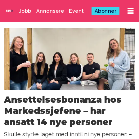
Jobb
Annonsere
Event
Abonner
Emne:
0903221
Ansettelsesbonanza hos
Markedssjefene – har
ansatt 14 nye personer
Skulle styrke laget med inntil ni nye personer: –