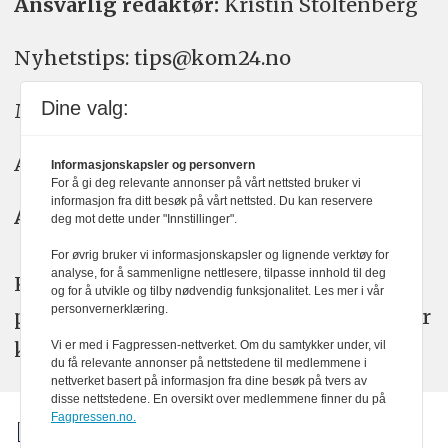
Ansvarlig redaktør:
Kristin Stoltenberg
Nyhetstips: tips@kom24.no
Dine valg:
Meninger: meninger@kom24.no
Annonse: annonse@watchmedia.no
Informasjonskapsler og personvern
For å gi deg relevante annonser på vårt nettsted bruker vi
informasjon fra ditt besøk på vårt nettsted. Du kan reservere
Abonnement:
kom24@watchmedia.no
deg mot dette under "Innstillinger".
For øvrig bruker vi informasjonskapsler og lignende verktøy for
analyse, for å sammenligne nettlesere, tilpasse innhold til deg
KOM24 arbeider etter Vær Varsom-
og for å utvikle og tilby nødvendig funksjonalitet. Les mer i vår
personvernerklæring.
plakatens regler for god presseskikk. Her
kan du lese mer om
PFUs
arbeid.
Vi er med i Fagpressen-nettverket. Om du samtykker under, vil
du få relevante annonser på nettstedene til medlemmene i
nettverket basert på informasjon fra dine besøk på tvers av
disse nettstedene. En oversikt over medlemmene finner du på
Fagpressen.no.