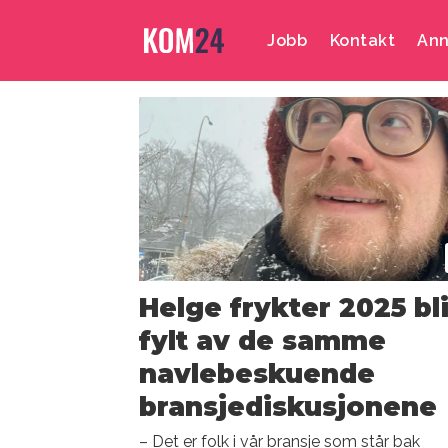
Jobb
Kontakt
Ann
Emne:
3012242
Helge frykter 2025 bli
fylt av de samme
navlebeskuende
bransjediskusjonene
– Det er folk i vår bransje som står bak