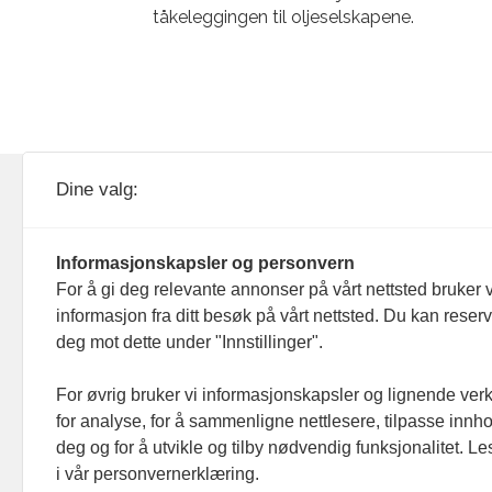
tåkeleggingen til oljeselskapene.
KOM24 drives av KOM24 AS.
Nyh
Dine valg:
Organisasjons­nummer: 928
Red
093 182
Informasjonskapsler og personvern
Ans
For å gi deg relevante annonser på vårt nettsted bruker v
informasjon fra ditt besøk på vårt nettsted. Du kan reser
Nyh
deg mot dette under "Innstillinger".
Men
For øvrig bruker vi informasjonskapsler og lignende ver
for analyse, for å sammenligne nettlesere, tilpasse innhol
Ann
deg og for å utvikle og tilby nødvendig funksjonalitet. L
i vår personvernerklæring.
Abo