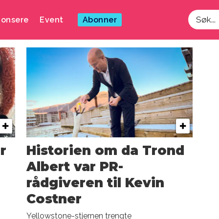
onsere
Event
Abonner
Søk
r
Historien om da Trond
Albert var PR-
rådgiveren til Kevin
Costner
Yellowstone-stjernen trengte