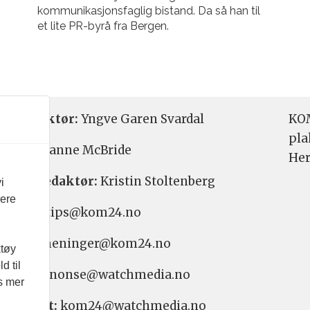
kommunikasjonsfaglig bistand. Da så han til
et lite PR-byrå fra Bergen.
etsredaktør:
Yngve Garen Svardal
KOM
pla
aktør:
Hanne McBride
Her
varlig redaktør:
Kristin Stoltenberg
i
vere
etstips: tips@kom24.no
inger: meninger@kom24.no
ktøy
d til
onse: annonse@watchmedia.no
es mer
nnement:
kom24@watchmedia.no