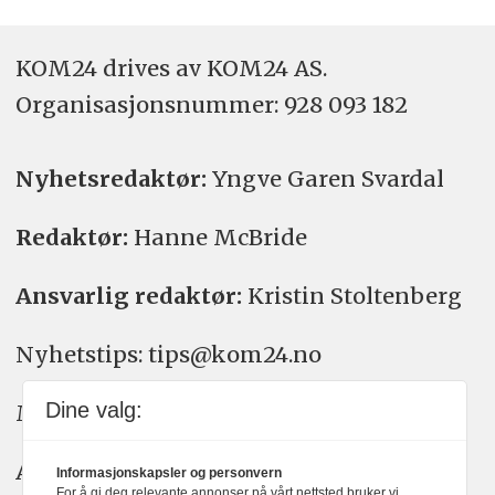
KOM24 drives av KOM24 AS.
Organisasjons­nummer: 928 093 182
Nyhetsredaktør:
Yngve Garen Svardal
Redaktør:
Hanne McBride
Ansvarlig redaktør:
Kristin Stoltenberg
Nyhetstips: tips@kom24.no
Dine valg:
Meninger: meninger@kom24.no
Annonse: annonse@watchmedia.no
Informasjonskapsler og personvern
For å gi deg relevante annonser på vårt nettsted bruker vi