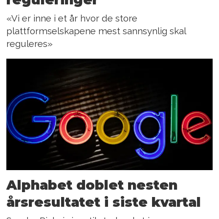
«Vi er inne i et år hvor de store
plattformselskapene mest sannsynlig skal
reguleres»
Alphabet doblet nesten
årsresultatet i siste kvartal