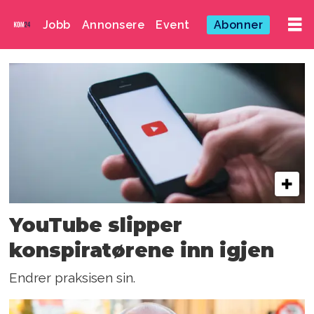
Jobb
Annonsere
Event
Abonner
Emne:
alphabet
YouTube slipper
konspiratørene inn igjen
Endrer praksisen sin.