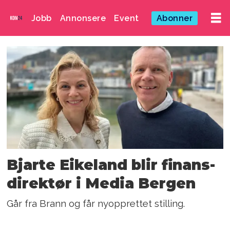
Jobb
Annonsere
Event
Abonner
Emne:
bjarte
eikeland
Bjarte Eikeland blir finans­
direktør i Media Bergen
Går fra Brann og får nyopprettet stilling.