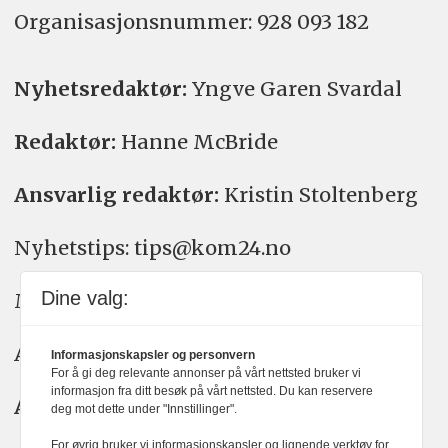
Organisasjons­nummer: 928 093 182
Nyhetsredaktør:
Yngve Garen Svardal
Redaktør:
Hanne McBride
Ansvarlig redaktør:
Kristin Stoltenberg
Nyhetstips: tips@kom24.no
Dine valg:
Meninger: meninger@kom24.no
Annonse: annonse@watchmedia.no
Informasjonskapsler og personvern
For å gi deg relevante annonser på vårt nettsted bruker vi
informasjon fra ditt besøk på vårt nettsted. Du kan reservere
Abonnement:
kom24@watchmedia.no
deg mot dette under "Innstillinger".
For øvrig bruker vi informasjonskapsler og lignende verktøy for