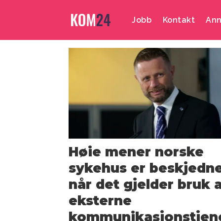
Jobb
Kontakt
Ann
Emne:
dagfinn
aanonsen
Høie mener norske
sykehus er beskjedn
når det gjelder bruk 
eksterne
kommunikasjonstjen