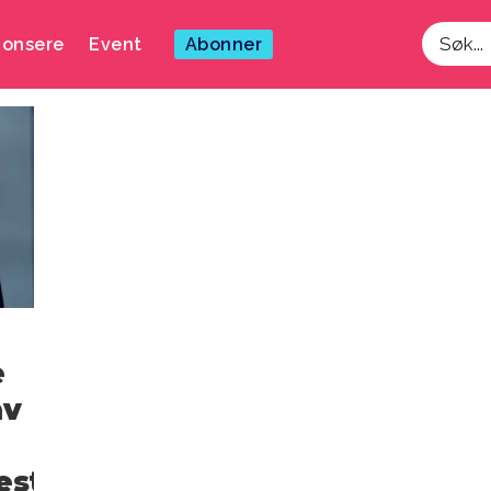
onsere
Event
Abonner
Søk
e
av
ester