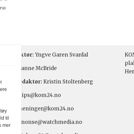
ene
etsredaktør:
Yngve Garen Svardal
KOM
pla
aktør:
Hanne McBride
Her
varlig redaktør:
Kristin Stoltenberg
i
vere
etstips: tips@kom24.no
inger: meninger@kom24.no
ktøy
d til
onse: annonse@watchmedia.no
es mer