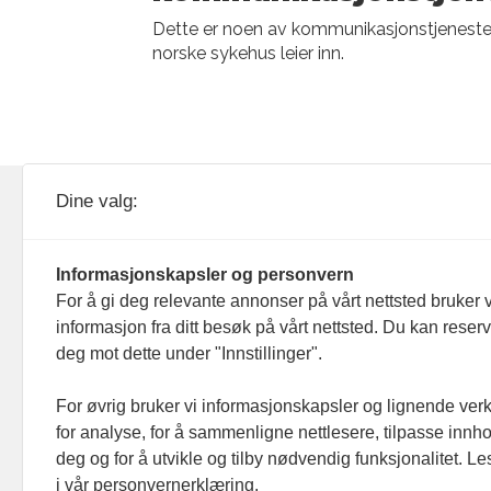
Dette er noen av kommunikasjonstjenest
norske sykehus leier inn.
KOM24 drives av KOM24 AS.
Nyh
Dine valg:
Organisasjons­nummer: 928
Red
093 182
Informasjonskapsler og personvern
Ans
For å gi deg relevante annonser på vårt nettsted bruker v
informasjon fra ditt besøk på vårt nettsted. Du kan reser
Nyh
deg mot dette under "Innstillinger".
Men
For øvrig bruker vi informasjonskapsler og lignende ver
for analyse, for å sammenligne nettlesere, tilpasse innhol
Ann
deg og for å utvikle og tilby nødvendig funksjonalitet. L
i vår personvernerklæring.