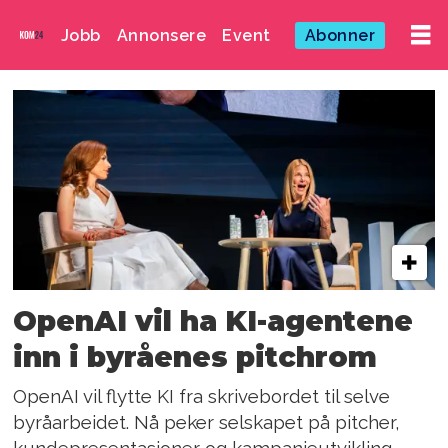
Jobb
Annonsere
Event
Abonner
Emne:
denise
dresser
OpenAI vil ha KI-agentene
inn i byråenes pitchrom
OpenAI vil flytte KI fra skrivebordet til selve
byråarbeidet. Nå peker selskapet på pitcher,