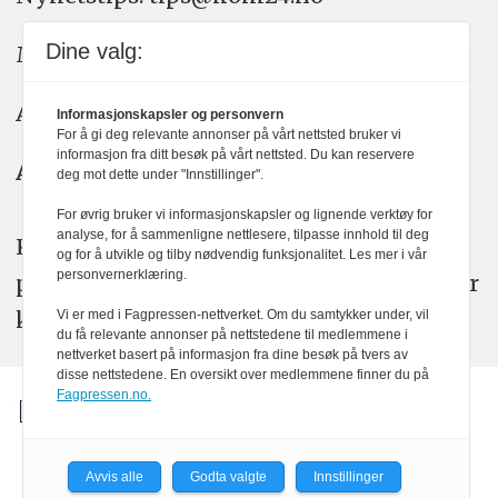
Dine valg:
Meninger: meninger@kom24.no
Annonse: annonse@watchmedia.no
Informasjonskapsler og personvern
For å gi deg relevante annonser på vårt nettsted bruker vi
informasjon fra ditt besøk på vårt nettsted. Du kan reservere
Abonnement:
kom24@watchmedia.no
deg mot dette under "Innstillinger".
For øvrig bruker vi informasjonskapsler og lignende verktøy for
analyse, for å sammenligne nettlesere, tilpasse innhold til deg
KOM24 arbeider etter Vær Varsom-
og for å utvikle og tilby nødvendig funksjonalitet. Les mer i vår
personvernerklæring.
plakatens regler for god presseskikk. Her
kan du lese mer om
PFUs
arbeid.
Vi er med i Fagpressen-nettverket. Om du samtykker under, vil
du få relevante annonser på nettstedene til medlemmene i
nettverket basert på informasjon fra dine besøk på tvers av
disse nettstedene. En oversikt over medlemmene finner du på
Fagpressen.no.
Avvis alle
Godta valgte
Innstillinger