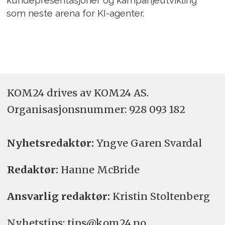
kundepresentasjoner og kampanjeutvikling
som neste arena for KI-agenter.
KOM24 drives av KOM24 AS.
Organisasjons­nummer: 928 093 182
Nyhetsredaktør:
Yngve Garen Svardal
Redaktør:
Hanne McBride
Ansvarlig redaktør:
Kristin Stoltenberg
Nyhetstips: tips@kom24.no