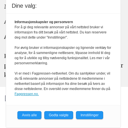
Dine valg:
Meninger: meninger@kom24.no
Annonse: annonse@watchmedia.no
Informasjonskapsler og personvern
For å gi deg relevante annonser på vårt nettsted bruker vi
informasjon fra ditt besøk på vårt nettsted. Du kan reservere
Abonnement:
kom24@watchmedia.no
deg mot dette under "Innstillinger".
For øvrig bruker vi informasjonskapsler og lignende verktøy for
analyse, for å sammenligne nettlesere, tilpasse innhold til deg
KOM24 arbeider etter Vær Varsom-
og for å utvikle og tilby nødvendig funksjonalitet. Les mer i vår
personvernerklæring.
plakatens regler for god presseskikk. Her
kan du lese mer om
PFUs
arbeid.
Vi er med i Fagpressen-nettverket. Om du samtykker under, vil
du få relevante annonser på nettstedene til medlemmene i
nettverket basert på informasjon fra dine besøk på tvers av
disse nettstedene. En oversikt over medlemmene finner du på
Fagpressen.no.
Avvis alle
Godta valgte
Innstillinger
Powered by Labrador CMS