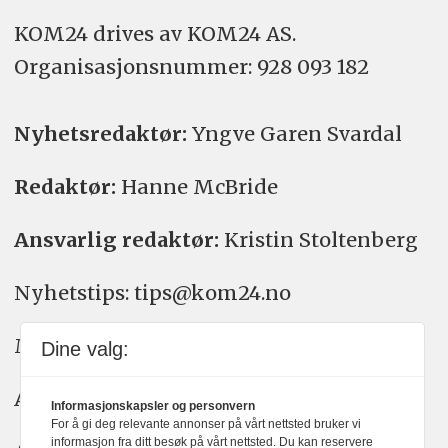
KOM24 drives av KOM24 AS.
Organisasjons­nummer: 928 093 182
Nyhetsredaktør:
Yngve Garen Svardal
Redaktør:
Hanne McBride
Ansvarlig redaktør:
Kristin Stoltenberg
Nyhetstips: tips@kom24.no
Meninger: meninger@kom24.no
Dine valg:
Annonse: annonse@watchmedia.no
Informasjonskapsler og personvern
For å gi deg relevante annonser på vårt nettsted bruker vi
informasjon fra ditt besøk på vårt nettsted. Du kan reservere