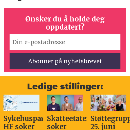
Ønsker du å holde deg
oppdatert?
Ledige stillinger:
Sykehuspartner
Skatteetaten
Støttegrup
HF søker
søker
25. juni