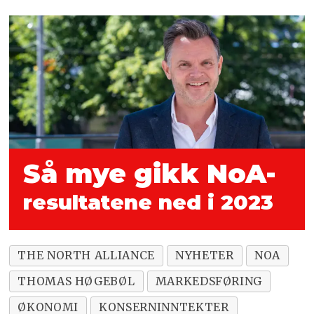
Så mye gikk NoA-
resultatene ned i 2023
THE NORTH ALLIANCE
NYHETER
NOA
THOMAS HØGEBØL
MARKEDSFØRING
ØKONOMI
KONSERNINNTEKTER