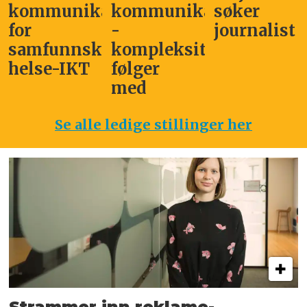
kommunikasjonssjef
kommunikasjonsleder
søker
for
-
journalist
samfunnskritisk
kompleksitet
helse-IKT
følger
med
Se alle ledige stillinger her
Strammer inn reklame-