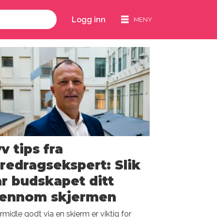
Logg inn
v tips fra
redragsekspert: Slik
r budskapet ditt
jennom skjermen
rmidle godt via en skjerm er viktig for