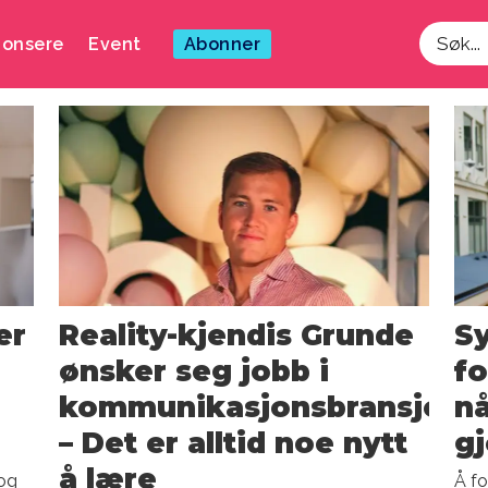
onsere
Event
Abonner
Søk
er
Reality-kjendis Grunde
Sy
ønsker seg jobb i
fo
kommunikasjonsbransjen:
nå
– Det er alltid noe nytt
g
å lære
 og
Å fo