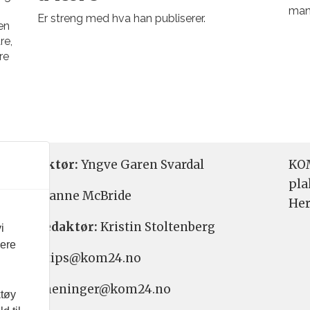
mang
Er streng med hva han publiserer.
en
re,
re
etsredaktør:
Yngve Garen Svardal
KOM
pla
aktør:
Hanne McBride
Her
varlig redaktør:
Kristin Stoltenberg
i
vere
etstips: tips@kom24.no
inger: meninger@kom24.no
ktøy