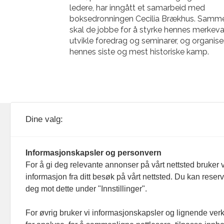
ledere, har inngått et samarbeid med
boksedronningen Cecilia Brækhus. Samm
skal de jobbe for å styrke hennes merkeva
utvikle foredrag og seminarer, og organise
hennes siste og mest historiske kamp.
KOM24 drives av KOM24 AS.
Nyh
Dine valg:
Organisasjons­nummer: 928
Red
093 182
Informasjonskapsler og personvern
Ans
For å gi deg relevante annonser på vårt nettsted bruker v
informasjon fra ditt besøk på vårt nettsted. Du kan reser
Nyh
deg mot dette under "Innstillinger".
Men
For øvrig bruker vi informasjonskapsler og lignende ver