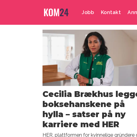
Jobb
Kontakt
Ann
Emne:
foredrag
Cecilia Brækhus legg
boksehanskene på
hylla – satser på ny
karriere med HER
HER, plattformen for kvinnelige gründere