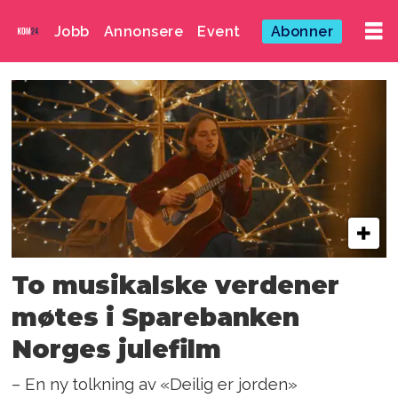
Jobb
Annonsere
Event
Abonner
Emne:
giske
eggen
To musikalske verdener
møtes i Sparebanken
Norges julefilm
– En ny tolkning av «Deilig er jorden»