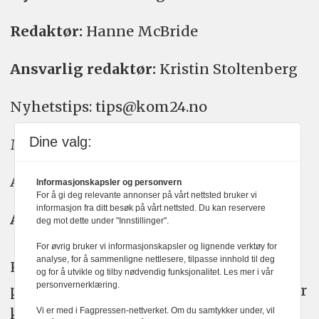
Redaktør:
Hanne McBride
Ansvarlig redaktør:
Kristin Stoltenberg
Nyhetstips: tips@kom24.no
Dine valg:
Meninger: meninger@kom24.no
Annonse: annonse@watchmedia.no
Informasjonskapsler og personvern
For å gi deg relevante annonser på vårt nettsted bruker vi
informasjon fra ditt besøk på vårt nettsted. Du kan reservere
Abonnement:
kom24@watchmedia.no
deg mot dette under "Innstillinger".
For øvrig bruker vi informasjonskapsler og lignende verktøy for
analyse, for å sammenligne nettlesere, tilpasse innhold til deg
KOM24 arbeider etter Vær Varsom-
og for å utvikle og tilby nødvendig funksjonalitet. Les mer i vår
personvernerklæring.
plakatens regler for god presseskikk. Her
kan du lese mer om
PFUs
arbeid.
Vi er med i Fagpressen-nettverket. Om du samtykker under, vil