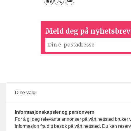
Meld deg på nyhetsbrev
KOM24 drives av KOM24 AS.
Nyh
Dine valg:
Organisasjons­nummer: 928
Red
093 182
Informasjonskapsler og personvern
Ans
For å gi deg relevante annonser på vårt nettsted bruker v
informasjon fra ditt besøk på vårt nettsted. Du kan reser