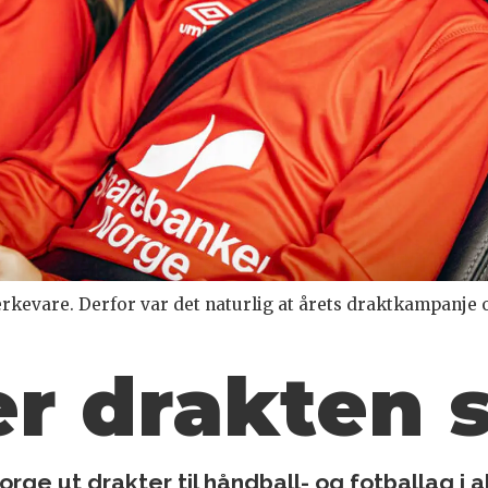
rkevare. Derfor var det naturlig at årets draktkampanje 
er
drakten s
ge ut drakter til håndball- og fotballag i a