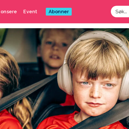
onsere
Event
Abonner
Søk