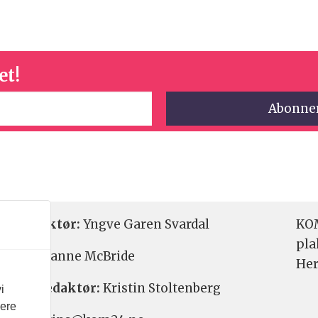
et!
etsredaktør:
Yngve Garen Svardal
KOM
pla
aktør:
Hanne McBride
Her
varlig redaktør:
Kristin Stoltenberg
i
vere