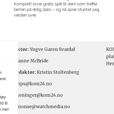
Komplett lover gratis spill til dem som treffer
termin på riktig dato – og nå sprer stuntet seg
verden over.
etsredaktør:
Yngve Garen Svardal
KOM
pla
aktør:
Hanne McBride
Her
varlig redaktør:
Kristin Stoltenberg
i
vere
etstips: tips@kom24.no
inger: meninger@kom24.no
ktøy
d til
onse: annonse@watchmedia.no
es mer