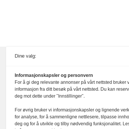
KOM24 drives av KOM24 AS.
Nyh
Dine valg:
Organisasjons­nummer: 928
Red
093 182
Informasjonskapsler og personvern
Ans
For å gi deg relevante annonser på vårt nettsted bruker v
informasjon fra ditt besøk på vårt nettsted. Du kan reser
Nyh
deg mot dette under "Innstillinger".
Men
For øvrig bruker vi informasjonskapsler og lignende ver
for analyse, for å sammenligne nettlesere, tilpasse innhol
Ann
deg og for å utvikle og tilby nødvendig funksjonalitet. L