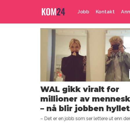
Jobb
Kontakt
Ann
Emne:
gta
6
WAL gikk viralt for
millioner av mennesk
– nå blir jobben hyllet
– Det er en jobb som ser lettere ut enn de