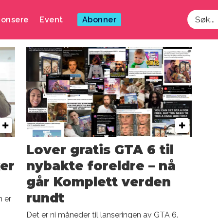
onsere
Event
Abonner
Søk
Lover gratis GTA 6 til
er
nybakte foreldre – nå
går Komplett verden
rundt
n er
Det er ni måneder til lanseringen av GTA 6.