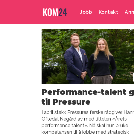
Jobb
Kontakt
Ann
Emne:
hanna
oftedal
negård
Performance-talent g
til Pressure
I april stakk Pressures ferske rådgiver Han
Oftedal Negård av med tittelen «Årets
performance talent». Nå skal hun bruke
kompetansen til å jobbe med strategisk