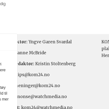
adig
etsredaktør:
Yngve Garen Svardal
KOM
pla
aktør:
Hanne McBride
Her
varlig redaktør:
Kristin Stoltenberg
i
vere
etstips: tips@kom24.no
inger: meninger@kom24.no
ktøy
d til
onse: annonse@watchmedia.no
es mer
nnement:
kom24@watchmedia.no