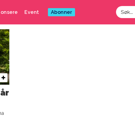
onsere
Event
Abonner
Søk
år
na