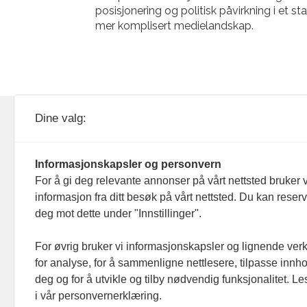
posisjonering og politisk påvirkning i et st
mer komplisert medielandskap.
KOM24 drives av KOM24 AS.
Nyh
Dine valg:
Organisasjons­nummer: 928
Red
093 182
Informasjonskapsler og personvern
Ans
For å gi deg relevante annonser på vårt nettsted bruker v
informasjon fra ditt besøk på vårt nettsted. Du kan reser
Nyh
deg mot dette under "Innstillinger".
Men
For øvrig bruker vi informasjonskapsler og lignende ver
for analyse, for å sammenligne nettlesere, tilpasse innhol
Ann
deg og for å utvikle og tilby nødvendig funksjonalitet. L
i vår personvernerklæring.
Abo