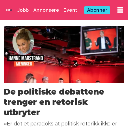
Jobb
Annonsere
Event
Abonner
Emne:
hanne
marstrand
De politiske debattene
trenger en retorisk
utbryter
«Er det et paradoks at politisk retorikk ikke er