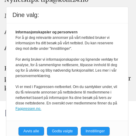
Dine valg:
Meninger: meninger@kom24.no
Annonse: annonse@watchmedia.no
Informasjonskapsler og personvern
For å gi deg relevante annonser på vårt nettsted bruker vi
informasjon fra ditt besøk på vårt nettsted. Du kan reservere
Abonnement:
kom24@watchmedia.no
deg mot dette under "Innstillinger".
For øvrig bruker vi informasjonskapsler og lignende verktøy for
analyse, for å sammenligne nettlesere, tilpasse innhold til deg
KOM24 arbeider etter Vær Varsom-
og for å utvikle og tilby nødvendig funksjonalitet. Les mer i vår
personvernerklæring.
plakatens regler for god presseskikk. Her
kan du lese mer om
PFUs
arbeid.
Vi er med i Fagpressen-nettverket. Om du samtykker under, vil
du få relevante annonser på nettstedene til medlemmene i
nettverket basert på informasjon fra dine besøk på tvers av
disse nettstedene. En oversikt over medlemmene finner du på
Fagpressen.no.
Avvis alle
Godta valgte
Innstillinger