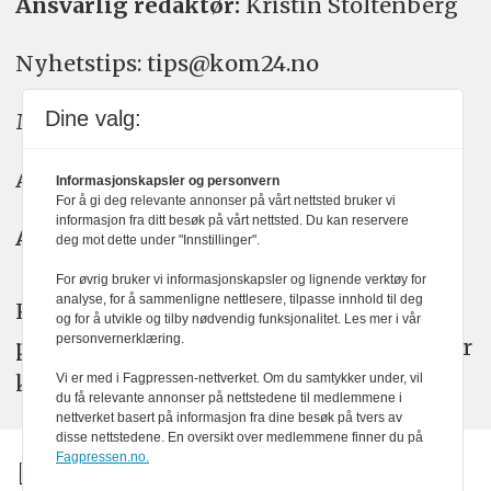
Ansvarlig redaktør:
Kristin Stoltenberg
Nyhetstips: tips@kom24.no
Dine valg:
Meninger: meninger@kom24.no
Annonse: annonse@watchmedia.no
Informasjonskapsler og personvern
For å gi deg relevante annonser på vårt nettsted bruker vi
informasjon fra ditt besøk på vårt nettsted. Du kan reservere
Abonnement:
kom24@watchmedia.no
deg mot dette under "Innstillinger".
For øvrig bruker vi informasjonskapsler og lignende verktøy for
analyse, for å sammenligne nettlesere, tilpasse innhold til deg
KOM24 arbeider etter Vær Varsom-
og for å utvikle og tilby nødvendig funksjonalitet. Les mer i vår
personvernerklæring.
plakatens regler for god presseskikk. Her
kan du lese mer om
PFUs
arbeid.
Vi er med i Fagpressen-nettverket. Om du samtykker under, vil
du få relevante annonser på nettstedene til medlemmene i
nettverket basert på informasjon fra dine besøk på tvers av
disse nettstedene. En oversikt over medlemmene finner du på
Fagpressen.no.