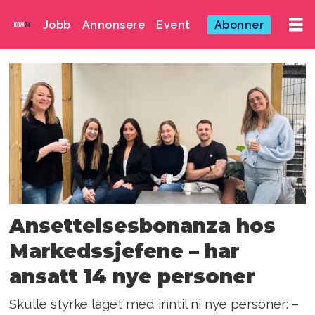
Jobb
Annonsere
Event
Abonner
Emne:
hanne
ormar
Ansettelsesbonanza hos
Markedssjefene – har
ansatt 14 nye personer
Skulle styrke laget med inntil ni nye personer: –