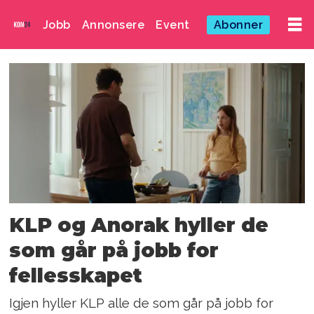
Jobb
Annonsere
Event
Abonner
Emne:
hauk
brochmann
KLP og Anorak hyller de
som går på jobb for
fellesskapet
Igjen hyller KLP alle de som går på jobb for