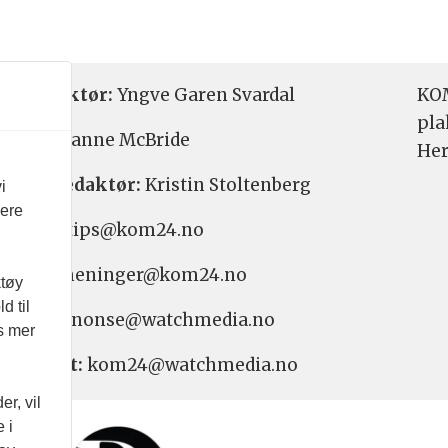
etsredaktør:
Yngve Garen Svardal
KOM
pla
aktør:
Hanne McBride
Her
varlig redaktør:
Kristin Stoltenberg
i
vere
etstips: tips@kom24.no
inger: meninger@kom24.no
ktøy
d til
onse: annonse@watchmedia.no
es mer
nnement:
kom24@watchmedia.no
r, vil
 i