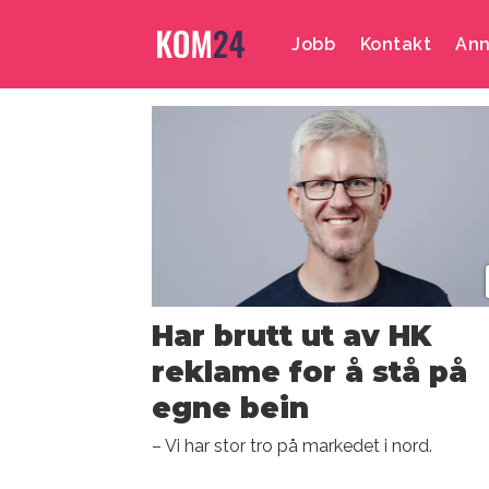
Jobb
Kontakt
Ann
Emne:
hk
tromsø
reklamebyrå
Har brutt ut av HK
reklame for å stå på
egne bein
– Vi har stor tro på markedet i nord.