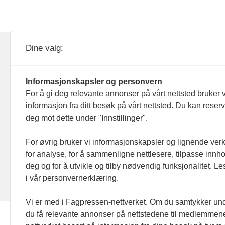
KOM24 drives av KOM24 AS.
Nyh
Dine valg:
Organisasjons­nummer: 928
Red
093 182
Informasjonskapsler og personvern
Ans
For å gi deg relevante annonser på vårt nettsted bruker v
informasjon fra ditt besøk på vårt nettsted. Du kan reser
Nyh
deg mot dette under "Innstillinger".
Men
For øvrig bruker vi informasjonskapsler og lignende ver
for analyse, for å sammenligne nettlesere, tilpasse innhol
Ann
deg og for å utvikle og tilby nødvendig funksjonalitet. L
i vår personvernerklæring.
Abo
Vi er med i Fagpressen-nettverket. Om du samtykker unde
du få relevante annonser på nettstedene til medlemmene