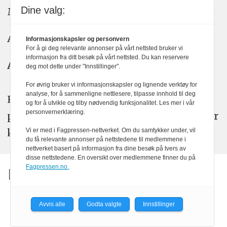
Dine valg:
Meninger: meninger@kom24.no
Annonse: annonse@watchmedia.no
Informasjonskapsler og personvern
For å gi deg relevante annonser på vårt nettsted bruker vi
informasjon fra ditt besøk på vårt nettsted. Du kan reservere
Abonnement:
kom24@watchmedia.no
deg mot dette under "Innstillinger".
For øvrig bruker vi informasjonskapsler og lignende verktøy for
analyse, for å sammenligne nettlesere, tilpasse innhold til deg
KOM24 arbeider etter Vær Varsom-
og for å utvikle og tilby nødvendig funksjonalitet. Les mer i vår
personvernerklæring.
plakatens regler for god presseskikk. Her
kan du lese mer om
PFUs
arbeid.
Vi er med i Fagpressen-nettverket. Om du samtykker under, vil
du få relevante annonser på nettstedene til medlemmene i
nettverket basert på informasjon fra dine besøk på tvers av
disse nettstedene. En oversikt over medlemmene finner du på
Fagpressen.no.
Avvis alle
Godta valgte
Innstillinger
Powered by Labrador CMS