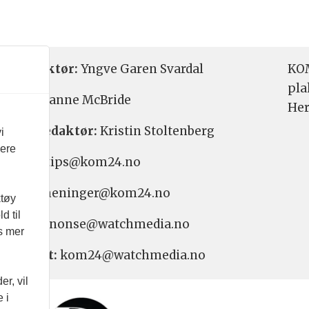
etsredaktør:
Yngve Garen Svardal
KOM
pla
aktør:
Hanne McBride
Her
varlig redaktør:
Kristin Stoltenberg
i
vere
etstips: tips@kom24.no
inger: meninger@kom24.no
ktøy
d til
onse: annonse@watchmedia.no
es mer
nnement:
kom24@watchmedia.no
r, vil
 i