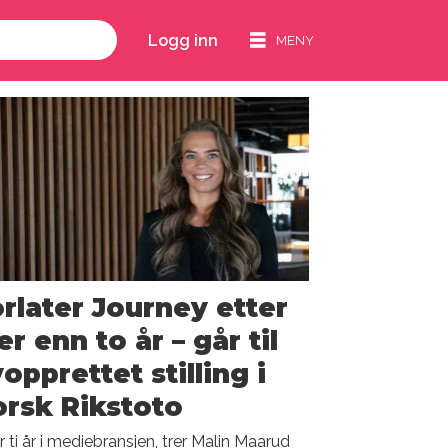
Logg inn
rlater Journey etter
r enn to år – går til
opprettet stilling i
rsk Rikstoto
r ti år i mediebransjen, trer Malin Maarud