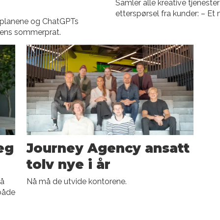
Samler alle kreative tjeneste
etterspørsel fra kunder: – Et 
rplanene og ChatGPTs
gens sommerprat.
eg
Journey Agency ansatt
tolv nye i år
på
Nå må de utvide kontorene.
 både