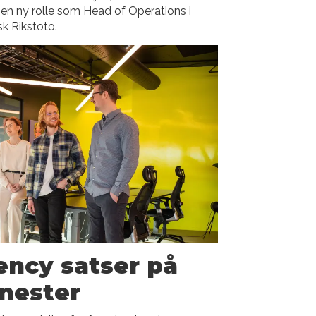
i en ny rolle som Head of Operations i
k Rikstoto.
ency satser på
enester