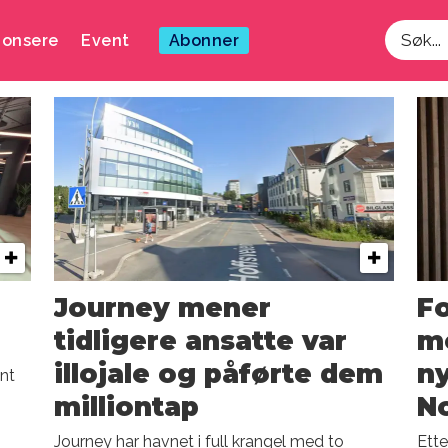
onsere
Event
Abonner
Søk
Journey mener
Fo
tidligere ansatte var
me
illojale og påførte dem
ny
nt
milliontap
No
Journey har havnet i full krangel med to
Ette