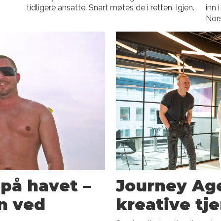
tidligere ansatte. Snart møtes de i retten. Igjen.
inn 
Nors
på havet –
Journey Ag
n ved
kreative tj