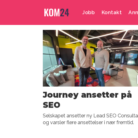
Jobb
Kontakt
Ann
Emne:
journey
agency
Journey ansetter på
SEO
Selskapet ansetter ny Lead SEO Consulta
og varsler flere ansettelser i nær fremtid.