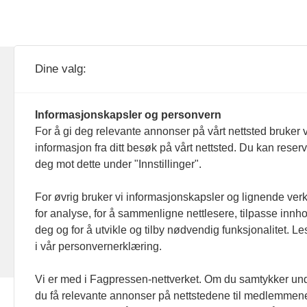
KOM24 drives av KOM24 AS.
Nyh
Dine valg:
Organisasjons­nummer: 928
Red
093 182
Informasjonskapsler og personvern
Ans
For å gi deg relevante annonser på vårt nettsted bruker v
informasjon fra ditt besøk på vårt nettsted. Du kan reser
Nyh
deg mot dette under "Innstillinger".
Men
For øvrig bruker vi informasjonskapsler og lignende ver
for analyse, for å sammenligne nettlesere, tilpasse innhol
Ann
deg og for å utvikle og tilby nødvendig funksjonalitet. L
i vår personvernerklæring.
Abo
Vi er med i Fagpressen-nettverket. Om du samtykker unde
du få relevante annonser på nettstedene til medlemmene