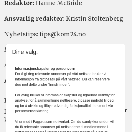
Redaktør:
Hanne McBride
Ansvarlig redaktør:
Kristin Stoltenberg
Nyhetstips: tips@kom24.no
Meninger: meninger@kom24.no
Dine valg:
Annonse: annonse@watchmedia.no
Informasjonskapsler og personvern
For å gi deg relevante annonser på vårt nettsted bruker vi
Abonnement:
kom24@watchmedia.no
informasjon fra ditt besøk på vårt nettsted. Du kan reservere
deg mot dette under "Innstillinger".
For øvrig bruker vi informasjonskapsler og lignende verktøy for
KOM24 arbeider etter Vær Varsom-
analyse, for å sammenligne nettlesere, tilpasse innhold til deg
og for å utvikle og tilby nødvendig funksjonalitet. Les mer i vår
plakatens regler for god presseskikk. Her
personvernerklæring.
kan du lese mer om
PFUs
arbeid.
Vi er med i Fagpressen-nettverket. Om du samtykker under, vil
du få relevante annonser på nettstedene til medlemmene i