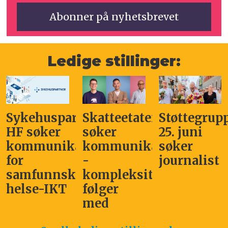
Ledige stillinger:
Sykehuspartner
Skatteetaten
Støttegrup
HF søker
søker
25. juni
kommunikasjonssjef
kommunikasjonsleder
søker
for
-
journalist
samfunnskritisk
kompleksitet
helse-IKT
følger
med