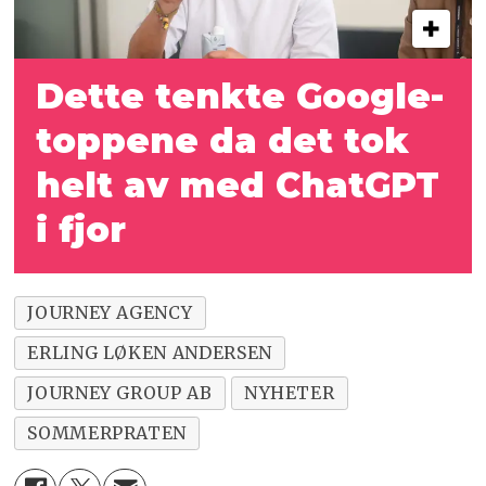
Dette tenkte Google-
toppene da det tok
helt av med ChatGPT
i fjor
JOURNEY AGENCY
ERLING LØKEN ANDERSEN
JOURNEY GROUP AB
NYHETER
SOMMERPRATEN