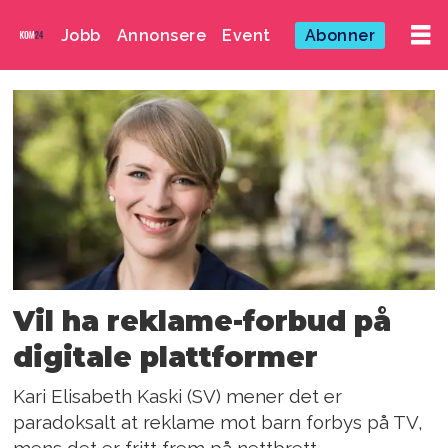
Jobb
Annonsere
Event
Abonner
Emne:
kari
elisabeth
kaski
Vil ha reklame-forbud på
digitale plattformer
Kari Elisabeth Kaski (SV) mener det er
paradoksalt at reklame mot barn forbys på TV,