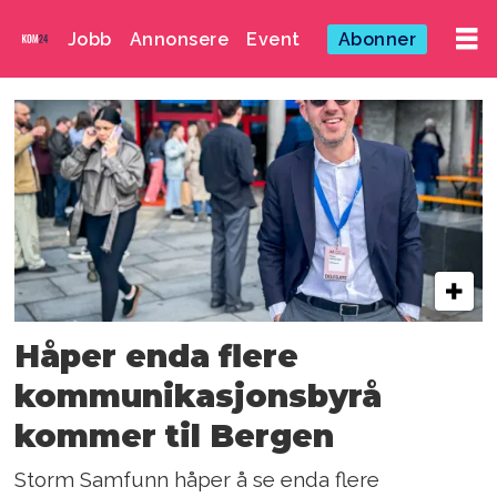
Jobb
Annonsere
Event
Abonner
Emne:
kommunikasjonsbyr
Håper enda flere
kommunikasjons­byrå
kommer til Bergen
Storm Samfunn håper å se enda flere