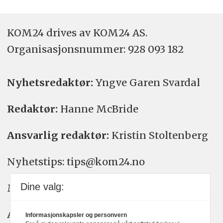
KOM24 drives av KOM24 AS.
Organisasjons­nummer: 928 093 182
Nyhetsredaktør:
Yngve Garen Svardal
Redaktør:
Hanne McBride
Ansvarlig redaktør:
Kristin Stoltenberg
Nyhetstips: tips@kom24.no
Dine valg:
Meninger: meninger@kom24.no
Annonse: annonse@watchmedia.no
Informasjonskapsler og personvern