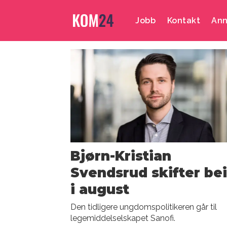
Jobb
Kontakt
Ann
Emne:
kristin
mesteig
Bjørn-Kristian
Svendsrud skifter be
i august
Den tidligere ungdomspolitikeren går til
legemiddelselskapet Sanofi.