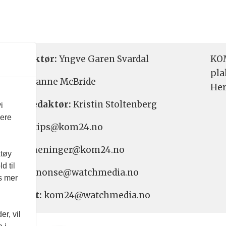
etsredaktør:
Yngve Garen Svardal
KOM
pla
aktør:
Hanne McBride
Her
varlig redaktør:
Kristin Stoltenberg
i
vere
etstips: tips@kom24.no
inger: meninger@kom24.no
ktøy
d til
onse: annonse@watchmedia.no
es mer
nnement:
kom24@watchmedia.no
r, vil