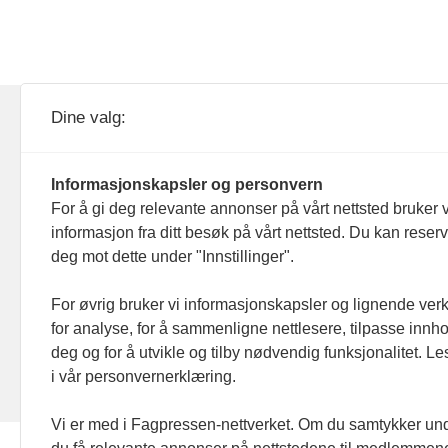
KOM24 drives av KOM24 AS.
Nyh
Dine valg:
Organisasjons­nummer: 928
Red
093 182
Informasjonskapsler og personvern
Ans
For å gi deg relevante annonser på vårt nettsted bruker v
informasjon fra ditt besøk på vårt nettsted. Du kan reser
Nyh
deg mot dette under "Innstillinger".
Men
For øvrig bruker vi informasjonskapsler og lignende ver
for analyse, for å sammenligne nettlesere, tilpasse innhol
Ann
deg og for å utvikle og tilby nødvendig funksjonalitet. L
i vår personvernerklæring.
Abo
Vi er med i Fagpressen-nettverket. Om du samtykker unde