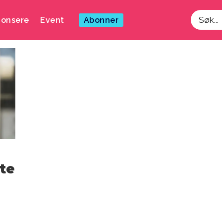
onsere
Event
Abonner
Søk
ite