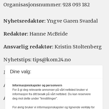
Organisasjons­nummer: 928 093 182
Nyhetsredaktør:
Yngve Garen Svardal
Redaktør:
Hanne McBride
Ansvarlig redaktør:
Kristin Stoltenberg
Nyhetstips: tips@kom24.no
Dine valg:
Meninger: meninger@kom24.no
Annonse: annonse@watchmedia.no
Informasjonskapsler og personvern
For å gi deg relevante annonser på vårt nettsted bruker vi
informasjon fra ditt besøk på vårt nettsted. Du kan reservere
Abonnement:
kom24@watchmedia.no
deg mot dette under "Innstillinger".
For øvrig bruker vi informasjonskapsler og lignende verktøy for