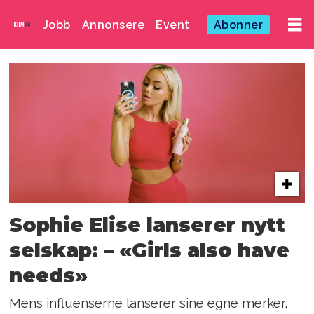
Jobb
Annonsere
Event
Abonner
Emne:
leah
isadora
behn
Sophie Elise lanserer nytt
selskap: – «Girls also have
needs»
Mens influenserne lanserer sine egne merker,